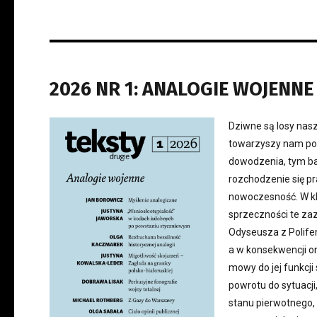
2026 NR 1: ANALOGIE WOJENNE
Dziwne są losy nasz
towarzyszy nam poc
dowodzenia, tym ba
rozchodzenie się pra
nowoczesność. W kla
sprzeczności te zaz
Odyseusza z Polif
a w konsekwencji on
mowy do jej funkcji
powrotu do sytuacji
stanu pierwotnego,