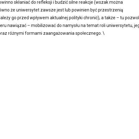
owinno skłaniać do refleksji i budzić silne reakcje (wszak można
no że uniwersytet zawsze jest lub powinien być przestrzenią
e należy go przed wpływem aktualnej polityki chronić), a także – tu pozwo
eru nawiązać – mobilizować do namysłu na temat roli uniwersytetu, je
 oraz różnymi formami zaangażowania społecznego. \