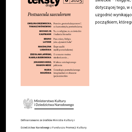
świeckie – religijne
dotyczącej tego, w c
uzgodnić wynikając
początkiem, którego
Dofinansowano ze środków Ministra Kultury i
Dziedzictwa Narodowego z Funduszu Promocji Kultury.