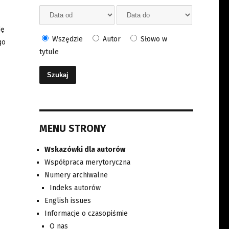
lę
Wszędzie
Autor
Słowo w
go
tytule
MENU STRONY
Wskazówki dla autorów
Współpraca merytoryczna
Numery archiwalne
Indeks autorów
English issues
Informacje o czasopiśmie
O nas