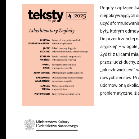
Reguły rządzące św
niepokrywających si
użyć sformułowani
byty, którym odmawi
Do przestrzeni tej 
aryjskiej” – w ogóle 
Żydzi: z ulicami mi
przez ludzi-duchy, 
„jak człowiek jest”
nowych sensów. Prz
udomowioną okolicą,
problematyczne, źle