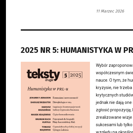
11 Marzec 2026
2025 NR 5: HUMANISTYKA W PR
Wybór zaproponowa
współczesnym świeci
nauce. O tym, że hu
kryzysie, nie trze
krytycznych studió
jednak nie dają one
zgłosić propozycję
zrealizowane wizje 
sukcesami lub tylk
względu na określon