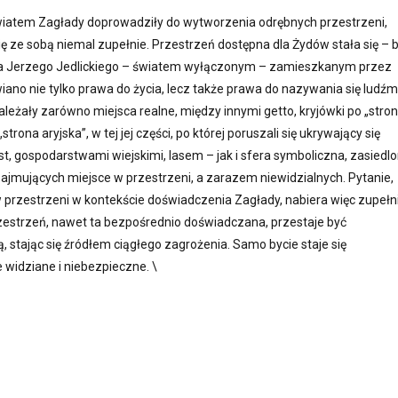
iatem Zagłady doprowadziły do wytworzenia odrębnych przestrzeni,
ę ze sobą niemal zupełnie. Przestrzeń dostępna dla Żydów stała się – 
a Jerzego Jedlickiego – światem wyłączonym – zamieszkanym przez
ano nie tylko prawa do życia, lecz także prawa do nazywania się ludźm
należały zarówno miejsca realne, między innymi getto, kryjówki po „stron
„strona aryjska”, w tej jej części, po której poruszali się ukrywający się
ast, gospodarstwami wiejskimi, lasem – jak i sfera symboliczna, zasiedl
zajmujących miejsce w przestrzeni, a zarazem niewidzialnych. Pytanie,
 w przestrzeni w kontekście doświadczenia Zagłady, nabiera więc zupełn
estrzeń, nawet ta bezpośrednio doświadczana, przestaje być
 stając się źródłem ciągłego zagrożenia. Samo bycie staje się
 widziane i niebezpieczne. \