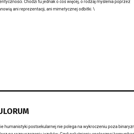
entyczności. Chodzi tu jednak o coś więcej, o rodzaj myślenia poprzez
anowią ani reprezentacji, ani mimetycznej odbitki. \
CULORUM
 humanistyki postsekularnej nie polega na wykroczeniu poza binary