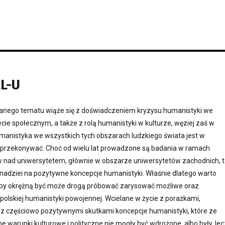
L-U
nego tematu wiąże się z doświadczeniem kryzysu humanistyki we
e społecznym, a także z rolą humanistyki w kulturze, węziej zaś w
manistyka we wszystkich tych obszarach ludzkiego świata jest w
ba przekonywać. Choć od wielu lat prowadzone są badania w ramach
w nad uniwersytetem, głównie w obszarze uniwersytetów zachodnich, 
 nadziei na pozytywne koncepcje humanistyki. Właśnie dlatego warto
, by okrężną być może drogą próbować zarysować możliwe oraz
polskiej humanistyki powojennej. Wcielane w życie z porażkami,
o z częściowo pozytywnymi skutkami koncepcje humanistyki, które ze
e warunki kulturowe i polityczne nie mogły być wdrożone, albo były, lec