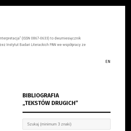
a, interpretacja” (ISSN 0867-0633) to dwumiesięcznik
ez Instytut Badań Literackich PAN we współpracy ze
EN
BIBLIOGRAFIA
„TEKSTÓW DRUGICH”