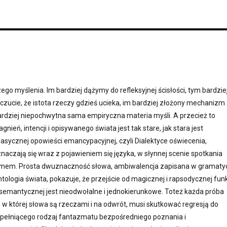
ego myślenia. Im bardziej dążymy do refleksyjnej ścisłości, tym bardzie
zucie, że istota rzeczy gdzieś ucieka, im bardziej złożony mechanizm
rdziej niepochwytna sama empiryczna materia myśli. A przecież to
gnień, intencji i opisywanego świata jest tak stare, jak stara jest
sycznej opowieści emancypacyjnej, czyli Dialektyce oświecenia,
naczają się wraz z pojawieniem się języka, w słynnej scenie spotkania
emem. Prosta dwuznaczność słowa, ambiwalencja zapisana w gramaty
tologia świata, pokazuje, że przejście od magicznej i rapsodycznej funk
 semantycznej jest nieodwołalne i jednokierunkowe. Toteż każda próba
, w której słowa są rzeczami i na odwrót, musi skutkować regresją do
 pełniącego rodzaj fantazmatu bezpośredniego poznania i