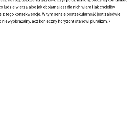
, lecz na rozpuszczeniu języków. Czyli poluźnieniu społecznej komunikac
o ludzie wierzą albo jak obojętna jest dla nich wiara i jak chcieliby
e z tego konsekwencje. W tym sensie postsekularność jest zaledwie
 niewyobrażalny, acz konieczny horyzont stanowi pluralizm. \