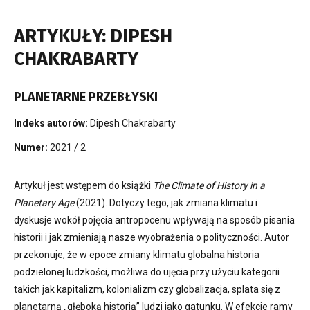
ARTYKUŁY: DIPESH
CHAKRABARTY
PLANETARNE PRZEBŁYSKI
Indeks autorów:
Dipesh Chakrabarty
Numer:
2021 / 2
Artykuł jest wstępem do książki
The Climate of History in a
Planetary Age
(2021). Dotyczy tego, jak zmiana klimatu i
dyskusje wokół pojęcia antropocenu wpływają na sposób pisania
historii i jak zmieniają nasze wyobrażenia o polityczności. Autor
przekonuje, że w epoce zmiany klimatu globalna historia
podzielonej ludzkości, możliwa do ujęcia przy użyciu kategorii
takich jak kapitalizm, kolonializm czy globalizacja, splata się z
planetarną „głęboką historią” ludzi jako gatunku. W efekcie ramy