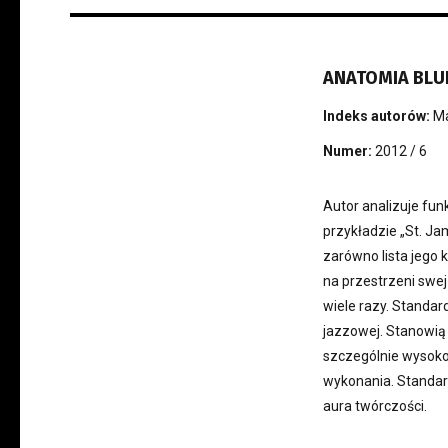
ANATOMIA BLUE
Indeks autorów:
Ma
Numer:
2012 / 6
Autor analizuje fun
przykładzie „St. J
zarówno lista jego 
na przestrzeni swej
wiele razy. Standar
jazzowej. Stanowią
szczególnie wysoko 
wykonania. Standar
aura twórczości.