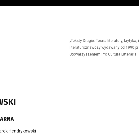
„Teksty Drugie. Teoria literatury, krytyk
literaturoznawczy wydawany od 1990 prz
Stowarzyszeniem Pro Cultura Litteraria.
WSKI
TARNA
rek Hendrykowski