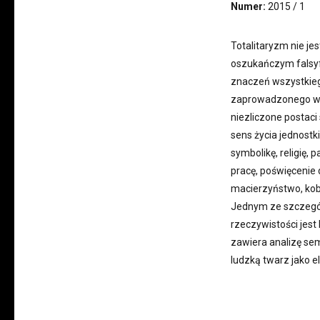
Numer:
2015 / 1
Totalitaryzm nie je
oszukańczym falsyfi
znaczeń wszystkiego
zaprowadzonego w d
niezliczone postaci 
sens życia jednostk
symbolikę, religię, 
pracę, poświęcenie 
macierzyństwo, kobi
Jednym ze szczególn
rzeczywistości jes
zawiera analizę sem
ludzką twarz jako e