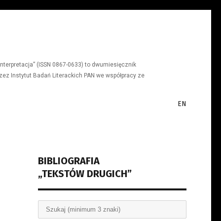
a, interpretacja” (ISSN 0867-0633) to dwumiesięcznik
ez Instytut Badań Literackich PAN we współpracy ze
EN
BIBLIOGRAFIA
„TEKSTÓW DRUGICH”