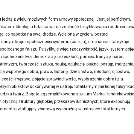
st jedną z wielu możliwych form umowy społecznej. Jest jej perfidnym,
katem. Ideologia totalitarna ma zdolność falsyfikowania i podmieniani
, co napotka na swej drodze. Wcielona w życie w postaci
anym kraju i społeczności systemu (ustroju), uruchamia i fabrykuje
społecznego fałszu. Falsyfikuje więc: rzeczywistość, język, system poję
i i społeczeństwa, demokrację, przeszłość, pamięć, tradycję, naród,
patriotyzm, twórczość, sztukę, naukę, edukację, piękno, postęp, marzenia
dla wspólnego dobra, prawo, historię, dzieciństwo, młodość, ojcostwo,
ecość i męstwo, pojęcie sprawiedliwości, wyobrażenia dobra i zła.
ych obiektów dokonywanej w ustroju totalitarnym perfidnej falsyfikac
t ludzka twarz. Bogato egzemplifikowane studium Marka Hendrykowski
iotyczną struktury głębokiej przekazów ikonicznych, które eksponują
lement kształtujący zbiorową wyobraźnię w ustrojach totalitarnych.