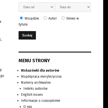
Wszędzie
Autor
Słowo w
a
tytule
ć,
,
MENU STRONY
ji
Wskazówki dla autorów
ego
Współpraca merytoryczna
Numery archiwalne
Indeks autorów
English issues
Informacje o czasopiśmie
O nas