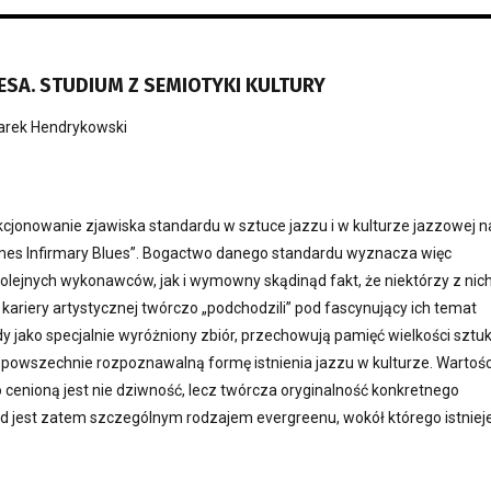
SA. STUDIUM Z SEMIOTYKI KULTURY
rek Hendrykowski
kcjonowanie zjawiska standardu w sztuce jazzu i w kulturze jazzowej n
ames Infirmary Blues”. Bogactwo danego standardu wyznacza więc
kolejnych wykonawców, jak i wymowny skądinąd fakt, że niektórzy z nic
 kariery artystycznej twórczo „podchodzili” pod fascynujący ich temat
dy jako specjalnie wyróżniony zbiór, przechowują pamięć wielkości sztuk
 powszechnie rozpoznawalną formę istnienia jazzu w kulturze. Wartośc
cenioną jest nie dziwność, lecz twórcza oryginalność konkretnego
d jest zatem szczególnym rodzajem evergreenu, wokół którego istniej