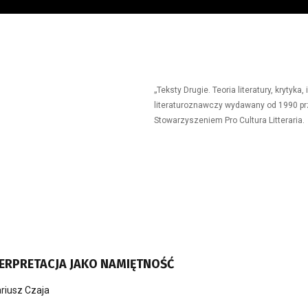
„Teksty Drugie. Teoria literatury, krytyk
literaturoznawczy wydawany od 1990 prz
Stowarzyszeniem Pro Cultura Litteraria.
NTERPRETACJA JAKO NAMIĘTNOŚĆ
riusz Czaja