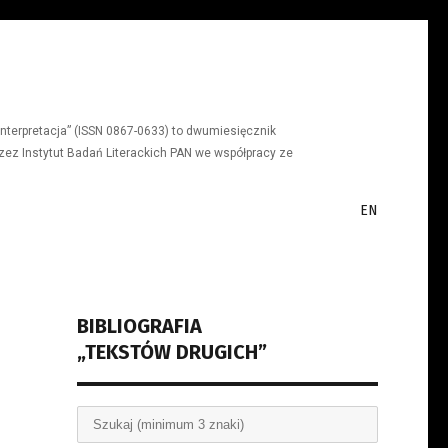
a, interpretacja” (ISSN 0867-0633) to dwumiesięcznik
ez Instytut Badań Literackich PAN we współpracy ze
EN
BIBLIOGRAFIA
„TEKSTÓW DRUGICH”