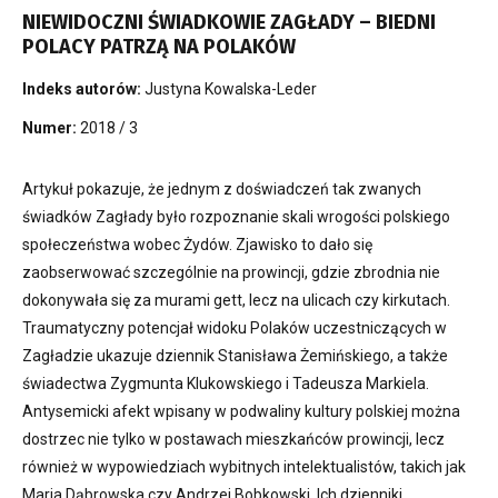
NIEWIDOCZNI ŚWIADKOWIE ZAGŁADY – BIEDNI
POLACY PATRZĄ NA POLAKÓW
Indeks autorów:
Justyna Kowalska-Leder
Numer:
2018 / 3
Artykuł pokazuje, że jednym z doświadczeń tak zwanych
świadków Zagłady było rozpoznanie skali wrogości polskiego
społeczeństwa wobec Żydów. Zjawisko to dało się
zaobserwować szczególnie na prowincji, gdzie zbrodnia nie
dokonywała się za murami gett, lecz na ulicach czy kirkutach.
Traumatyczny potencjał widoku Polaków uczestniczących w
Zagładzie ukazuje dziennik Stanisława Żemińskiego, a także
świadectwa Zygmunta Klukowskiego i Tadeusza Markiela.
Antysemicki afekt wpisany w podwaliny kultury polskiej można
dostrzec nie tylko w postawach mieszkańców prowincji, lecz
również w wypowiedziach wybitnych intelektualistów, takich jak
Maria Dąbrowska czy Andrzej Bobkowski. Ich dzienniki