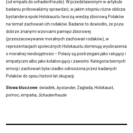
(od empatii do schadenfreude). W przedstawionym w artykule
badaniu próbowaliśmy sprawdzić, w jakim stopniu różne oblicza
bystandera epoki Holokaustu tworzą wiedzę zbiorową Polaków
na temat zachowań ich rodaków. Badanie to dowiodło, że poza
dobrze znanymi wzorcami pamięci zbiorowej
(przeszacowywanie moralnych zachowań rodaków), w
reprezentacjach społecznych Holokaustu dominują wyobrażenia
o moralnej nieobojętności – Polacy są postrzegani jako ratujący i
empatyczni albo jako kolaborujący i zawistni. Kategoria biernych
emocji i zachowań była rzadko odnoszona przez badanych
Polaków do opisu historii lat okupacji.
Słowa kluczowe
: świadek,
bystander
, Zagłada, Holokaust,
pomoc, empatia,
Schadenfreude