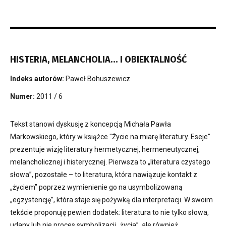
HISTERIA, MELANCHOLIA… I OBIEKTALNOŚĆ
Indeks autorów:
Paweł Bohuszewicz
Numer:
2011 / 6
Tekst stanowi dyskusję z koncepcją Michała Pawła
Markowskiego, który w książce "Życie na miarę literatury. Eseje"
prezentuje wizję literatury hermetycznej, hermeneutycznej,
melancholicznej i histerycznej. Pierwsza to „literatura czystego
słowa”, pozostałe – to literatura, która nawiązuje kontakt z
„życiem” poprzez wymienienie go na usymbolizowaną
„egzystencję”, która staje się pożywką dla interpretacji. W swoim
tekście proponuję pewien dodatek: literatura to nie tylko słowa,
udany lub nie proces symbolizacji „życia”, ale również