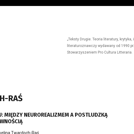
„Teksty Drugie. Teoria literatury, krytyk
literaturoznawczy wydawany od 1990 prz
Stowarzyszeniem Pro Cultura Litteraria.
H-RAŚ
: MIĘDZY NEUROREALIZMEM A POSTLUDZKĄ
YWNOŚCIĄ
elina Twardoch-Raś