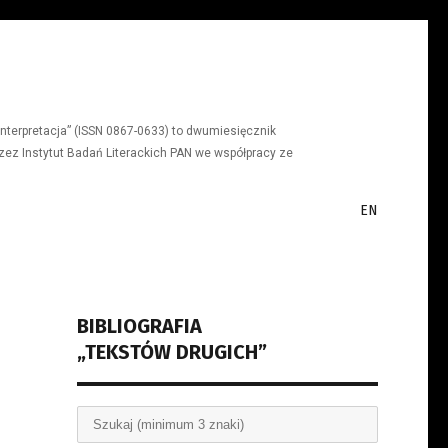
a, interpretacja” (ISSN 0867-0633) to dwumiesięcznik
ez Instytut Badań Literackich PAN we współpracy ze
EN
BIBLIOGRAFIA
„TEKSTÓW DRUGICH”