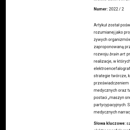
Numer:
2022 / 2
Artykuł został poś
rozumianej jako pro
żywych organizmów.
zaproponowaną prze
rozwoju
brain art
: 
realizacje, w któr
elektroencefalogra
strategie twórcze,
przeświadczeniem 
medycznych oraz tw
postaci „maszyn s
partycypacyjnych. 
medycznych narracj
Słowa kluczowe:
sz