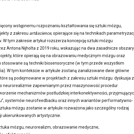
więcony wstępnemu rozpoznaniu kształtowania się sztuki mózgu,
jekty z zakresu
art&science
, opierające się na technikach parametryzacj
 W tym zakresie artykuł rozszerza koncepcję sztuki mózgu
z Antona Nijholta z 2019 roku, wskazując na dwa zasadnicze obszary
projekty, które opierają się na obrazowaniu medycznym mózgu oraz
ych stosowane są techniki biosensoryczne (w tym przede wszystkim
fia). W tym kontekście w artykule zostaną zanalizowane dwie główne
 które są podejmowane w projektach z zakresu sztuki mózgu: dyskusja z
o neurorealizmie zapewnianym przez maszynowość procedur
orzenie mechanizmów postludzkiej interkonektywności, przyjmujący
nu”, systemów neurofeedbacku oraz innych wariantów performatywno-
Sztuka mózgu zostanie w artykule rozważona jako szczególny rodzaj
i ukierunkowanych artystycznie.
tuka mózgu, neurorealizm, obrazowanie medyczne,