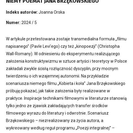
NIEMY POEMAT JANA BRZĘKOWSKIEGO
Indeks autorów:
Joanna Orska
Numer:
2024 / 5
W artykule przetestowana zostaje transmedialna formuła „filmu
napisanego” (Pavle Levi’ego) czy też „kinopoezji” (Christopha
Wall-Romany). W odniesieniu do eksperymentu realizującego
założenia konstruktywizmu w sztuce artyści i teoretycy w Polsce
zakładali zwykle ścisłą rozłączność dyscyplin, przy mocnym
twierdzeniu o ich wzajemnej autonomii. Na przykładzie
scenariusza niemego filmu „Kobieta i koła” Jana Brzękowskiego
próbuję pokazać, jak takie założenia były realizowane w
praktyce. Inspiracje technikami filmowymi w literaturze stanowią
tylko jedno ze zjawisk zakładających transfer środków
filmowego wyrazu do literatury i odwrotnie. Scenariusz
Brzękowskiego – niezrealizowany za życia autora, a
wykreowany według reguł programu „Poezji integralnej” –