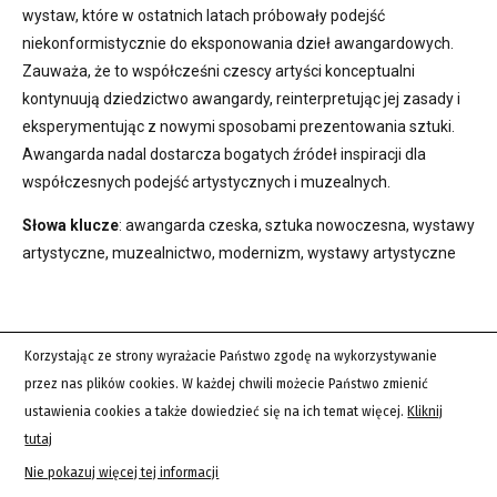
wystaw, które w ostatnich latach próbowały podejść
niekonformistycznie do eksponowania dzieł awangardowych.
Zauważa, że to współcześni czescy artyści konceptualni
kontynuują dziedzictwo awangardy, reinterpretując jej zasady i
eksperymentując z nowymi sposobami prezentowania sztuki.
Awangarda nadal dostarcza bogatych źródeł inspiracji dla
współczesnych podejść artystycznych i muzealnych.
Słowa klucze
: awangarda czeska, sztuka nowoczesna, wystawy
artystyczne, muzealnictwo, modernizm, wystawy artystyczne
Korzystając ze strony wyrażacie Państwo zgodę na wykorzystywanie
przez nas plików cookies. W każdej chwili możecie Państwo zmienić
OSWAJANIE „NIEPOŻĄDANEGO”. ESTETYKA BŁĘDU
ustawienia cookies a także dowiedzieć się na ich temat więcej.
Kliknij
I USTERKI W E-LITERATURZE
tutaj
Nie pokazuj więcej tej informacji
Indeks autorów:
Bogusława Bodzioch-Bryła