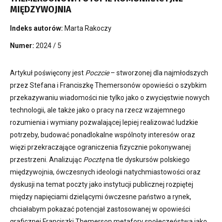
MIĘDZYWOJNIA
Indeks autorów:
Marta Rakoczy
Numer:
2024 / 5
Artykuł poświęcony jest
Poczcie
– stworzonej dla najmłodszych
przez Stefana i Franciszkę Themersonów opowieści o szybkim
przekazywaniu wiadomości nie tylko jako o zwycięstwie nowych
technologii, ale także jako o pracy na rzecz wzajemnego
rozumienia i wymiany pozwalającej lepiej realizować ludzkie
potrzeby, budować ponadlokalne wspólnoty interesów oraz
więzi przekraczające ograniczenia fizycznie pokonywanej
przestrzeni. Analizując
Pocztę
na tle dyskursów polskiego
międzywojnia, ówczesnych ideologii natychmiastowości oraz
dyskusji na temat poczty jako instytucji publicznej rozpiętej
między napięciami dzielącymi ówczesne państwo a rynek,
chciałabym pokazać potencjał zastosowanej w opowieści
graficznej Franciszki Themerson metafory społeczeństwa jako