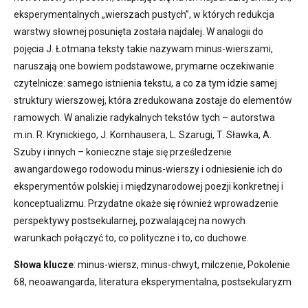
eksperymentalnych „wierszach pustych”, w których redukcja
warstwy słownej posunięta została najdalej. W analogii do
pojęcia J. Łotmana teksty takie nazywam minus-wierszami,
naruszają one bowiem podstawowe, prymarne oczekiwanie
czytelnicze: samego istnienia tekstu, a co za tym idzie samej
struktury wierszowej, która zredukowana zostaje do elementów
ramowych. W analizie radykalnych tekstów tych – autorstwa
m.in. R. Krynickiego, J. Kornhausera, L. Szarugi, T. Sławka, A.
Szuby i innych – konieczne staje się prześledzenie
awangardowego rodowodu minus-wierszy i odniesienie ich do
eksperymentów polskiej i międzynarodowej poezji konkretnej i
konceptualizmu. Przydatne okaże się również wprowadzenie
perspektywy postsekularnej, pozwalającej na nowych
warunkach połączyć to, co polityczne i to, co duchowe.
Słowa klucze
: minus-wiersz, minus-chwyt, milczenie, Pokolenie
68, neoawangarda, literatura eksperymentalna, postsekularyzm