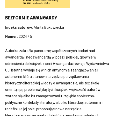
BEZFORMIE AWANGARDY
Indeks autorów:
Marta Bukowiecka
Numer:
2024 / 5
Autorka zakreśla panoramę współczesnych badań nad
awangardą i neoawangardą w poezji polskiej, głównie w
odniesieniu do książek z serii Awangarda/rewizje Wydawnictwa
UJ. Istotna wydaje się w nich antynomia zaangażowania i
autonomii, która stanowi narzędzie porządkowania
historycznoliterackiej wiedzy o awangardzie, ale też skalę
orientującą problematykę tych książek; większość autorów
zwraca się albo ku zaangażowaniu i zgłębia społeczno-
polityczne konteksty literatury, albo ku literackiej autonomii i
redefiniuje jej pole, proponując nowe narzędzia
literaturoznawczej analizy tekstów i rewidując metody ich