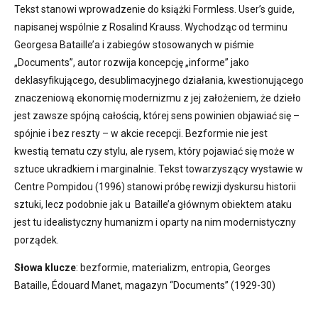
Tekst stanowi wprowadzenie do książki Formless. User’s guide,
napisanej wspólnie z Rosalind Krauss. Wychodząc od terminu
Georgesa Bataille’a i zabiegów stosowanych w piśmie
„Documents”, autor rozwija koncepcję „informe” jako
deklasyfikującego, desublimacyjnego działania, kwestionującego
znaczeniową ekonomię modernizmu z jej założeniem, że dzieło
jest zawsze spójną całością, której sens powinien objawiać się –
spójnie i bez reszty – w akcie recepcji. Bezformie nie jest
kwestią tematu czy stylu, ale rysem, który pojawiać się może w
sztuce ukradkiem i marginalnie. Tekst towarzyszący wystawie w
Centre Pompidou (1996) stanowi próbę rewizji dyskursu historii
sztuki, lecz podobnie jak u Bataille’a głównym obiektem ataku
jest tu idealistyczny humanizm i oparty na nim modernistyczny
porządek.
Słowa klucze
: bezformie, materializm, entropia, Georges
Bataille, Édouard Manet, magazyn “Documents” (1929-30)