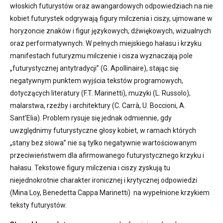
włoskich futurystów oraz awangardowych odpowiedziach na nie
kobiet futurystek odgrywają figury milczenia i ciszy, ujmowane w
horyzoncie znaków i figur językowych, dźwiękowych, wizualnych
oraz performatywnych. W pełnych miejskiego hałasu i krzyku
manifestach futuryzmu milczenie i cisza wyznaczają pole
„futurystycznej antytradycji” (G. Apollinaire), stając się
negatywnym punktem wyjścia tekstów programowych,
dotyczących literatury (F.T. Marinetti), muzyki (L. Russolo),
malarstwa, rzeźby i architektury (C. Carrà, U. Boccioni, A.
Sant’Elia). Problem rysuje się jednak odmiennie, gdy
uwzględnimy futurystyczne głosy kobiet, w ramach których
„stany bez słowa” nie są tylko negatywnie wartościowanym
przeciwieństwem dla afirmowanego futurystycznego krzyku i
hałasu. Tekstowe figury milczenia i ciszy zyskują tu
niejednokrotnie charakter ironicznej i krytycznej odpowiedzi
(Mina Loy, Benedetta Cappa Marinetti) na wypełnione krzykiem
teksty futurystów.