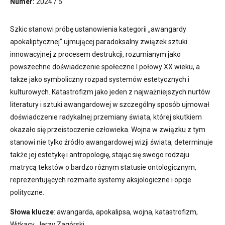
Numer:
2024 / 5
Szkic stanowi próbę ustanowienia kategorii „awangardy
apokaliptycznej” ujmującej paradoksalny związek sztuki
innowacyjnej z procesem destrukcji, rozumianym jako
powszechne doświadczenie społeczne I połowy XX wieku, a
także jako symboliczny rozpad systemów estetycznych i
kulturowych. Katastrofizm jako jeden z najważniejszych nurtów
literatury i sztuki awangardowej w szczególny sposób ujmował
doświadczenie radykalnej przemiany świata, której skutkiem
okazało się przeistoczenie człowieka. Wojna w związku z tym
stanowi nie tylko źródło awangardowej wizji świata, determinuje
także jej estetykę i antropologię, stając się swego rodzaju
matrycą tekstów o bardzo różnym statusie ontologicznym,
reprezentujących rozmaite systemy aksjologiczne i opcje
polityczne.
Słowa klucze
: awangarda, apokalipsa, wojna, katastrofizm,
Witkacy, Jerzy Zagórski