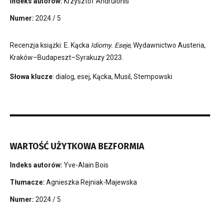
Indeks autorów:
Krzysztof Andrulonis
Numer:
2024 / 5
Recenzja książki: E. Kącka
Idiomy. Eseje
, Wydawnictwo Austeria,
Kraków–Budapeszt–Syrakuzy 2023.
Słowa klucze
: dialog, esej, Kącka, Musil, Stempowski
WARTOŚĆ UŻYTKOWA BEZFORMIA
Indeks autorów:
Yve-Alain Bois
Tłumacze:
Agnieszka Rejniak-Majewska
Numer:
2024 / 5