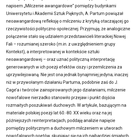
napisem „Milczenie awangardowe” pomiędzy budynkami
Uniwersytetu i Akademii Sztuk Pięknych, A. Partum powiązał
neoawangardową refleksję o milczeniu z krytyką otaczającej go
rzeczywistości polityczno-społecznej. Przyjmuję, że analogiczne
połączenie stało się udziałem przedstawicieli literackiej Nowej
Fali – rozumianej szeroko (m.in. z uwzględnieniem grupy
Kontekst), a interpretowanej w kontekście sztuki
neoawangardowej – oraz uznać polityczną interpretację
generowanych w ich poezji efektów ciszy i przemilczenia za
uprzywilejowaną. Nie jest ona jednak bynajmniej jedyna; inaczej
niż w przywołanym działaniu Partuma, podobnie zaś do J.
Cage’a i twórców zainspirowanych jego działaniami, milczenie
nowofalowe nierzadko stanowiło przejaw i punkt dojścia
rozmaitych poszukiwań duchowych. W artykule, bazującym na
materiale polskiej poezji lat 60.-80. XX wieku oraz na jej
późniejszych reinterpretacjach, poddaję analizie napięcie
pomiędzy politycznym a duchowym milczeniem w utworach
nowofalowych poetów, skupiając się na ich najbardziej śmiałych,