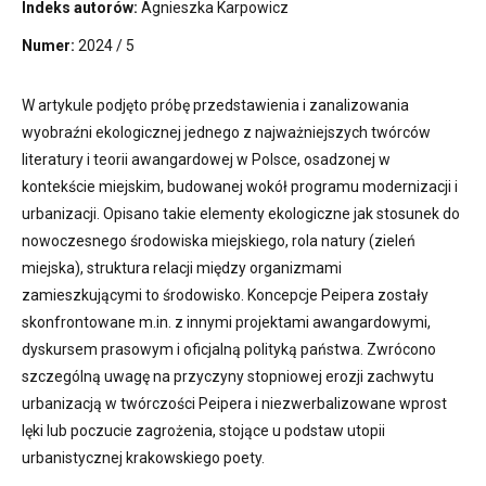
Indeks autorów:
Agnieszka Karpowicz
Numer:
2024 / 5
W artykule podjęto próbę przedstawienia i zanalizowania
wyobraźni ekologicznej jednego z najważniejszych twórców
literatury i teorii awangardowej w Polsce, osadzonej w
kontekście miejskim, budowanej wokół programu modernizacji i
urbanizacji. Opisano takie elementy ekologiczne jak stosunek do
nowoczesnego środowiska miejskiego, rola natury (zieleń
miejska), struktura relacji między organizmami
zamieszkującymi to środowisko. Koncepcje Peipera zostały
skonfrontowane m.in. z innymi projektami awangardowymi,
dyskursem prasowym i oficjalną polityką państwa. Zwrócono
szczególną uwagę na przyczyny stopniowej erozji zachwytu
urbanizacją w twórczości Peipera i niezwerbalizowane wprost
lęki lub poczucie zagrożenia, stojące u podstaw utopii
urbanistycznej krakowskiego poety.