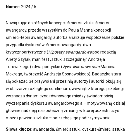
Numer:
2024 / 5
Nawiązując do różnych koncepcji śmierci sztuki i śmierci
awangardy, przede wszystkim do Paula Manna koncepcji
śmierci-teorii awangardy, autorka analizuje współczesne polskie
przypadki dyskursów-śmierci awangardy: dwa
krytycznoartystyczne (
Hipotezy awangardowe
pod redakcją
Anety Szyłak, manifest „sztuki szczególnej” Andrzeja
Turowskiego) i dwa poetyckie (
żywe linie nowe usta
Marcina
Mokrego, twórczość Andrzeja Sosnowskiego). Badaczka stara
się pokazać, że przywołani przez nią autorzy i autorki lokują się
w obszarze rozległego conitinuum, wewnątrz którego przebiegi
wyznacza dynamiczna równowaga między świadomością
wyczerpania dyskursu awangardowego a – motywowaną dzisiaj
głównie nadzieją na społeczną zmianę, w której uczestniczyć
może i powinna sztuka – potrzebą jego podtrzymywania.
Słowa klucze
: awangarda, śmierć sztuki, dyskurs-śmierć, sztuka