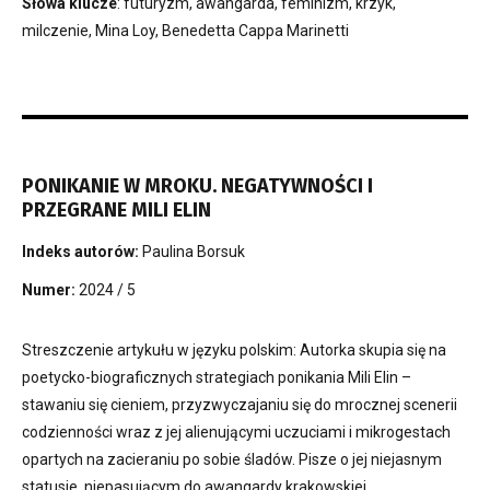
Słowa klucze
: futuryzm, awangarda, feminizm, krzyk,
milczenie, Mina Loy, Benedetta Cappa Marinetti
PONIKANIE W MROKU. NEGATYWNOŚCI I
PRZEGRANE MILI ELIN
Indeks autorów:
Paulina Borsuk
Numer:
2024 / 5
Streszczenie artykułu w języku polskim: Autorka skupia się na
poetycko-biograficznych strategiach ponikania Mili Elin –
stawaniu się cieniem, przyzwyczajaniu się do mrocznej scenerii
codzienności wraz z jej alienującymi uczuciami i mikrogestach
opartych na zacieraniu po sobie śladów. Pisze o jej niejasnym
statusie, niepasującym do awangardy krakowskiej