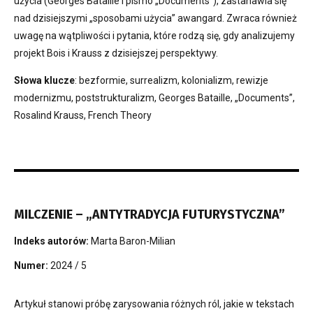
użycia (Georges Bataille i pismo „Documents”), zastanawia się
nad dzisiejszymi „sposobami użycia” awangard. Zwraca również
uwagę na wątpliwości i pytania, które rodzą się, gdy analizujemy
projekt Bois i Krauss z dzisiejszej perspektywy.
Słowa klucze
: bezformie, surrealizm, kolonializm, rewizje
modernizmu, poststrukturalizm, Georges Bataille, „Documents”,
Rosalind Krauss, French Theory
MILCZENIE – „ANTYTRADYCJA FUTURYSTYCZNA”
Indeks autorów:
Marta Baron-Milian
Numer:
2024 / 5
Artykuł stanowi próbę zarysowania różnych ról, jakie w tekstach