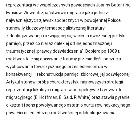
reprezentacji we współczesnych powieściach Joanny Bator i Ingi
Iwasiów. Wewnątrzpaństwowe migracje jako jedno z
najważniejszych zjawisk społecznych w powojennej Polsce
stanowiły kluczowy temat socjalistycznej literatury –
zideologizowanej i rozwijającej się w cieniu ówczesnej polityki
pamięci, przez co nieraz dalekiej od niejednoznacznej i
traumatycznej „prawdy doświadczenia”. Dopiero po 1989 r.
możliwe staje się opisywanie traumy przesiedleń i poczucia
wyobcowania towarzyszącego przesiedleńcom, a w
konsekwencji – rekonstrukcja pamięci zbiorowej jej poświęconej.
Artykuł stanowi próbę charakterystyki najnowszych strategii
reprezentacji lokalnych migracji w perspektywie tzw. zwrotu
migracyjnego (E. Hoffman, E. Said, P. White) oraz stawia pytanie
o kształt i sens powoływanego ostatnio nurtu rewindykacyjnego
powieści osiedleńczej i możliwości jej odideologizowania.