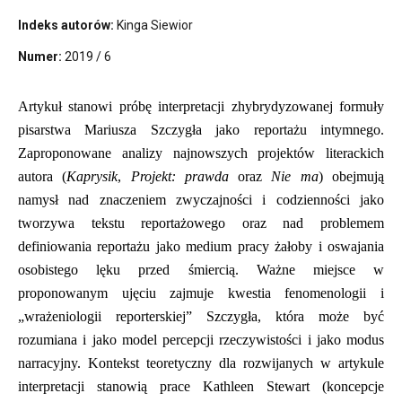
Indeks autorów:
Kinga Siewior
Numer:
2019 / 6
Artykuł stanowi próbę interpretacji zhybrydyzowanej formuły
pisarstwa Mariusza Szczygła jako reportażu intymnego.
Zaproponowane analizy najnowszych projektów literackich
autora (
Kaprysik
,
Projekt: prawda
oraz
Nie ma
) obejmują
namysł nad znaczeniem zwyczajności i codzienności jako
tworzywa tekstu reportażowego oraz nad problemem
definiowania reportażu jako medium pracy żałoby i oswajania
osobistego lęku przed śmiercią. Ważne miejsce w
proponowanym ujęciu zajmuje kwestia fenomenologii i
„wrażeniologii reporterskiej” Szczygła, która może być
rozumiana i jako model percepcji rzeczywistości i jako modus
narracyjny. Kontekst teoretyczny dla rozwijanych w artykule
interpretacji stanowią prace Kathleen Stewart (koncepcje