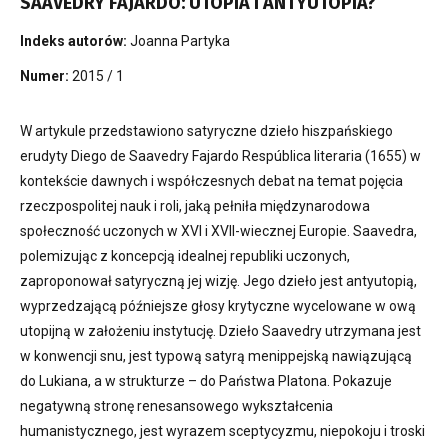
SAAVEDRY FAJARDO: UTOPIA I ANTYUTOPIA?
Indeks autorów:
Joanna Partyka
Numer:
2015 / 1
W artykule przedstawiono satyryczne dzieło hiszpańskiego
erudyty Diego de Saavedry Fajardo Respública literaria (1655) w
kontekście dawnych i współczesnych debat na temat pojęcia
rzeczpospolitej nauk i roli, jaką pełniła międzynarodowa
społeczność uczonych w XVI i XVII-wiecznej Europie. Saavedra,
polemizując z koncepcją idealnej republiki uczonych,
zaproponował satyryczną jej wizję. Jego dzieło jest antyutopią,
wyprzedzającą późniejsze głosy krytyczne wycelowane w ową
utopijną w założeniu instytucję. Dzieło Saavedry utrzymana jest
w konwencji snu, jest typową satyrą menippejską nawiązującą
do Lukiana, a w strukturze – do Państwa Platona. Pokazuje
negatywną stronę renesansowego wykształcenia
humanistycznego, jest wyrazem sceptycyzmu, niepokoju i troski