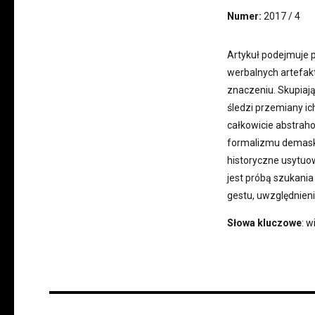
Numer:
2017 / 4
Artykuł podejmuje pr
werbalnych artefak
znaczeniu. Skupiają
śledzi przemiany ic
całkowicie abstraho
formalizmu demasku
historyczne usytuow
jest próbą szukania 
gestu, uwzględnieni
Słowa kluczowe
: w