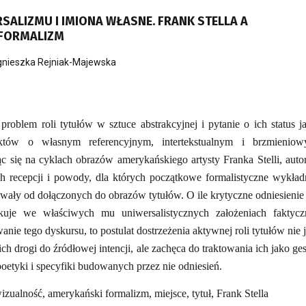
SALIZMU I IMIONA WŁASNE. FRANK STELLA A
 FORMALIZM
nieszka Rejniak-Majewska
problem roli tytułów w sztuce abstrakcyjnej i pytanie o ich status j
aktów o własnym referencyjnym, intertekstualnym i brzmienio
ąc się na cyklach obrazów amerykańskiego artysty Franka Stelli, auto
ch recepcji i powody, dla których początkowe formalistyczne wykład
owały od dołączonych do obrazów tytułów. O ile krytyczne odniesienie
kuje we właściwych mu uniwersalistycznych założeniach faktycz
anie tego dyskursu, to postulat dostrzeżenia aktywnej roli tytułów nie j
ch drogi do źródłowej intencji, ale zachęca do traktowania ich jako ges
oetyki i specyfiki budowanych przez nie odniesień.
wizualność, amerykański formalizm, miejsce, tytuł, Frank Stella