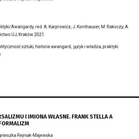
lityki/Awangardy, red. A. Karprowicz, J. Kornhauser, M. Rakoczy, A.
ctwo UJ, Kraków 2021.
lityczność sztuki, historia awangard, język i władza, praktyki
e
SALIZMU I IMIONA WŁASNE. FRANK STELLA A
 FORMALIZM
nieszka Rejniak-Majewska