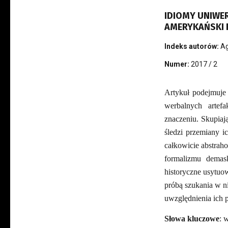
IDIOMY UNIWER
AMERYKAŃSKI
Indeks autorów:
Ag
Numer:
2017 / 2
Artykuł podejmuje 
werbalnych artef
znaczeniu. Skupiaj
śledzi przemiany i
całkowicie abstrah
formalizmu demas
historyczne usytuow
próbą szukania w ni
uwzględnienia ich p
Słowa kluczowe
: 