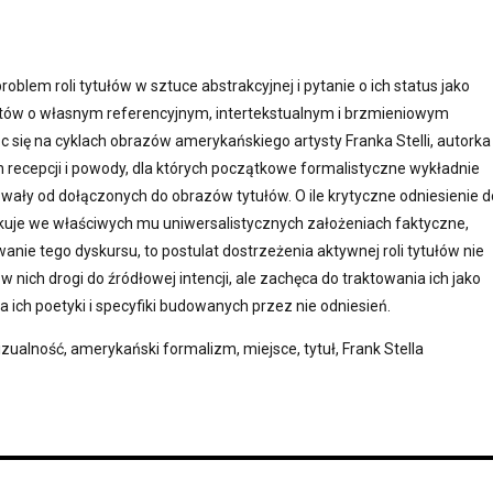
oblem roli tytułów w sztuce abstrakcyjnej i pytanie o ich status jako
tów o własnym referencyjnym, intertekstualnym i brzmieniowym
c się na cyklach obrazów amerykańskiego artysty Franka Stelli, autorka
h recepcji i powody, dla których początkowe formalistyczne wykładnie
wały od dołączonych do obrazów tytułów. O ile krytyczne odniesienie d
je we właściwych mu uniwersalistycznych założeniach faktyczne,
anie tego dyskursu, to postulat dostrzeżenia aktywnej roli tytułów nie
w nich drogi do źródłowej intencji, ale zachęca do traktowania ich jako
a ich poetyki i specyfiki budowanych przez nie odniesień.
izualność, amerykański formalizm, miejsce, tytuł, Frank Stella