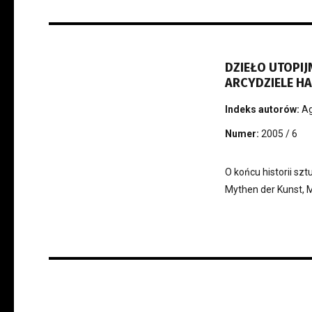
DZIEŁO UTOPIJ
ARCYDZIELE HA
Indeks autorów:
Ag
Numer:
2005 / 6
O końcu historii sz
Mythen der Kunst,