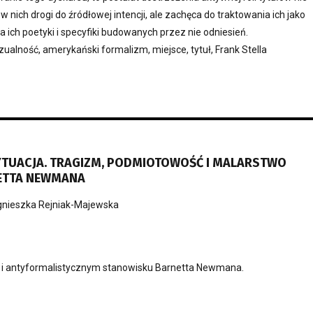
w nich drogi do źródłowej intencji, ale zachęca do traktowania ich jako
a ich poetyki i specyfiki budowanych przez nie odniesień.
ualność, amerykański formalizm, miejsce, tytuł, Frank Stella
YTUACJA. TRAGIZM, PODMIOTOWOŚĆ I MALARSTWO
ETTA NEWMANA
nieszka Rejniak-Majewska
 i antyformalistycznym stanowisku Barnetta Newmana.