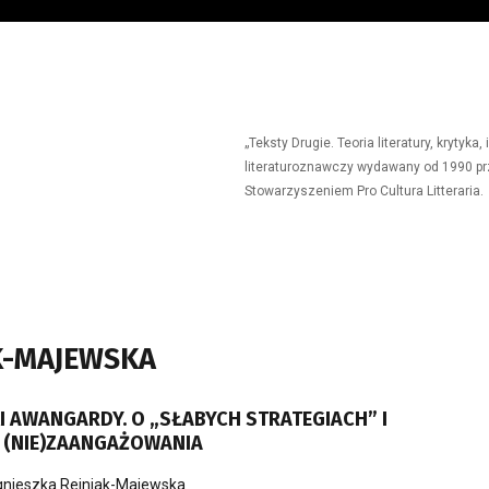
„Teksty Drugie. Teoria literatury, krytyk
literaturoznawczy wydawany od 1990 prz
Stowarzyszeniem Pro Cultura Litteraria.
K-MAJEWSKA
 AWANGARDY. O „SŁABYCH STRATEGIACH” I
(NIE)ZAANGAŻOWANIA
nieszka Rejniak-Majewska