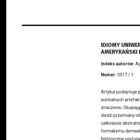
IDIOMY UNIWER
AMERYKAŃSKI
Indeks autorów:
Ag
Numer:
2017 / 1
Artykuł podejmuje pr
werbalnych artefak
znaczeniu. Skupiają
śledzi przemiany ic
całkowicie abstraho
formalizmu demasku
historyczne usytuow