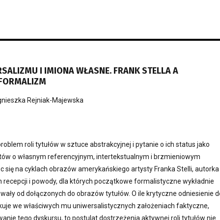
SALIZMU I IMIONA WŁASNE. FRANK STELLA A
 FORMALIZM
nieszka Rejniak-Majewska
oblem roli tytułów w sztuce abstrakcyjnej i pytanie o ich status jako
tów o własnym referencyjnym, intertekstualnym i brzmieniowym
c się na cyklach obrazów amerykańskiego artysty Franka Stelli, autorka
h recepcji i powody, dla których początkowe formalistyczne wykładnie
wały od dołączonych do obrazów tytułów. O ile krytyczne odniesienie d
je we właściwych mu uniwersalistycznych założeniach faktyczne,
anie tego dyskursu, to postulat dostrzeżenia aktywnej roli tytułów nie