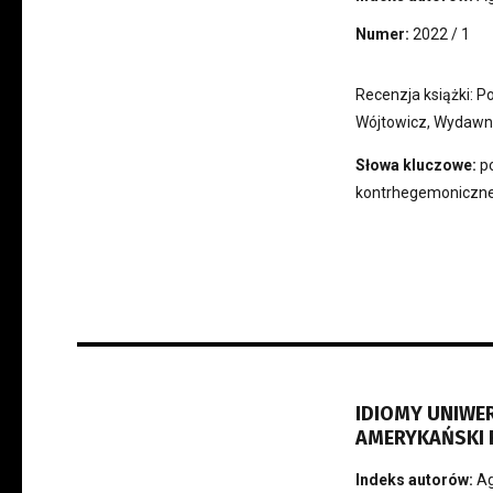
Numer:
2022 / 1
Recenzja książki: Po
Wójtowicz, Wydawni
Słowa kluczowe:
po
kontrhegemoniczn
IDIOMY UNIWER
AMERYKAŃSKI
Indeks autorów:
Ag