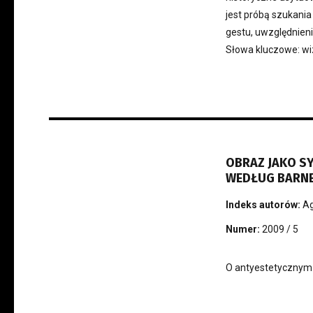
jest próbą szukania 
gestu, uwzględnieni
Słowa kluczowe: wiz
OBRAZ JAKO S
WEDŁUG BARN
Indeks autorów:
Ag
Numer:
2009 / 5
O antyestetycznym