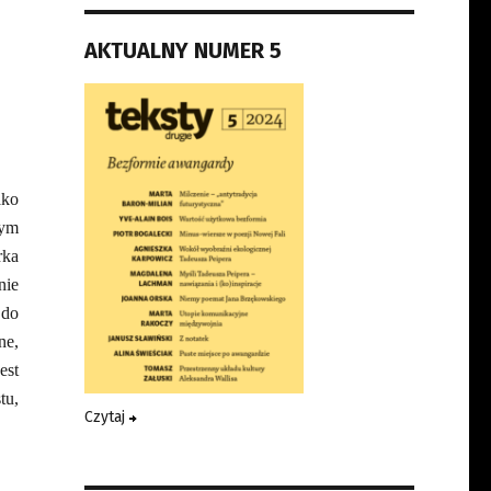
AKTUALNY NUMER 5
ako
wym
rka
nie
 do
ne,
est
tu,
Czytaj