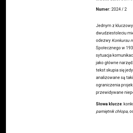
Numer:
2024 / 2
Jednym z kluczowy
dwudziestoleciu mi
odezwy
Konkursu n
Społecznego w 1933 
sytuacja komunikac
jako główne narzędz
tekst skupia się jed
analizowane są taki
ograniczenia proje
przewidywane niep
Słowa klucze
: kon
pamiętnik chłopa
, 