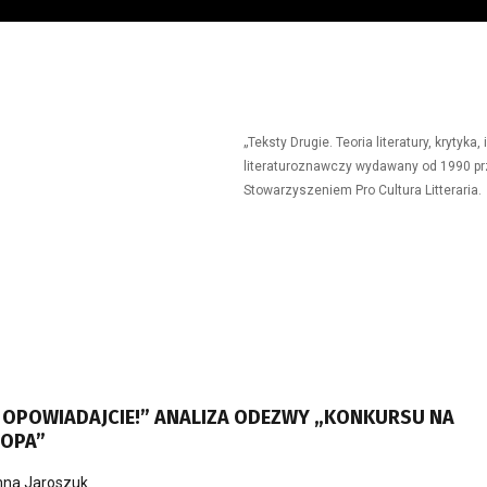
„Teksty Drugie. Teoria literatury, krytyk
literaturoznawczy wydawany od 1990 prz
Stowarzyszeniem Pro Cultura Litteraria.
 I OPOWIADAJCIE!” ANALIZA ODEZWY „KONKURSU NA
ŁOPA”
na Jaroszuk