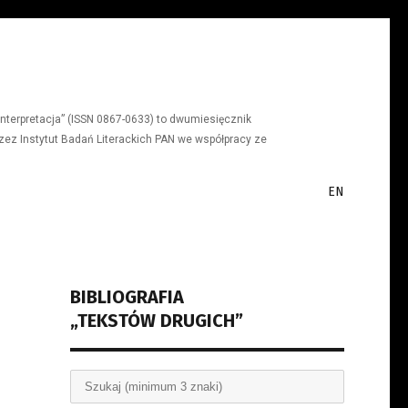
a, interpretacja” (ISSN 0867-0633) to dwumiesięcznik
ez Instytut Badań Literackich PAN we współpracy ze
EN
BIBLIOGRAFIA
„TEKSTÓW DRUGICH”