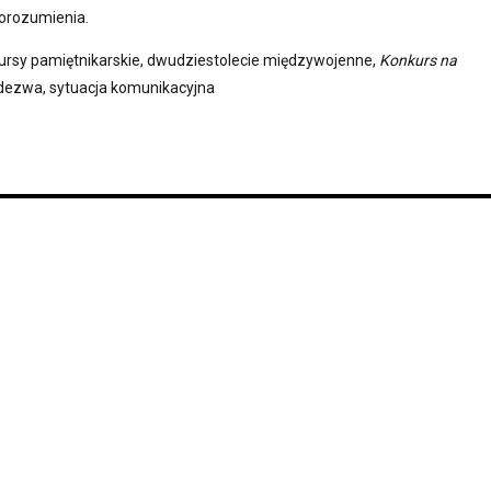
orozumienia.
kursy pamiętnikarskie, dwudziestolecie międzywojenne,
Konkurs na
odezwa, sytuacja komunikacyjna