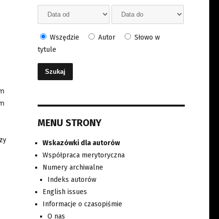
Wszędzie
Autor
Słowo w
tytule
im
ym
MENU STRONY
zy
Wskazówki dla autorów
Współpraca merytoryczna
Numery archiwalne
Indeks autorów
English issues
Informacje o czasopiśmie
O nas