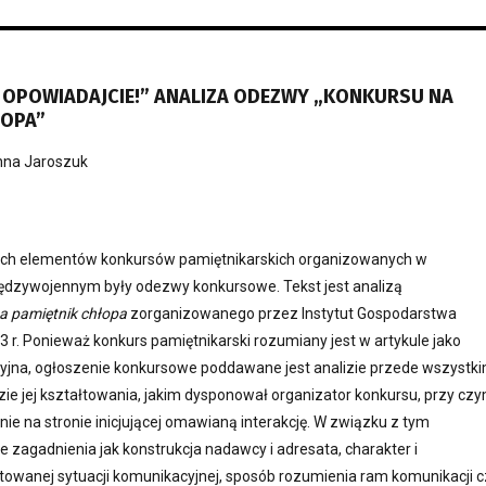
 I OPOWIADAJCIE!” ANALIZA ODEZWY „KONKURSU NA
ŁOPA”
na Jaroszuk
ch elementów konkursów pamiętnikarskich organizowanych w
ędzywojennym były odezwy konkursowe. Tekst jest analizą
a pamiętnik chłopa
zorganizowanego przez Instytut Gospodarstwa
r. Ponieważ konkurs pamiętnikarski rozumiany jest w artykule jako
yjna, ogłoszenie konkursowe poddawane jest analizie przede wszystk
ie jej kształtowania, jakim dysponował organizator konkursu, przy cz
ynie na stronie inicjującej omawianą interakcję. W związku z tym
e zagadnienia jak konstrukcja nadawcy i adresata, charakter i
ktowanej sytuacji komunikacyjnej, sposób rozumienia ram komunikacji c