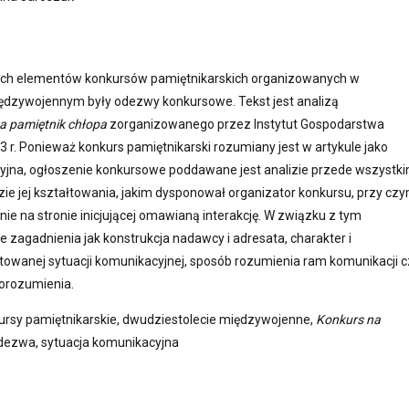
ch elementów konkursów pamiętnikarskich organizowanych w
ędzywojennym były odezwy konkursowe. Tekst jest analizą
a pamiętnik chłopa
zorganizowanego przez Instytut Gospodarstwa
r. Ponieważ konkurs pamiętnikarski rozumiany jest w artykule jako
yjna, ogłoszenie konkursowe poddawane jest analizie przede wszystk
ie jej kształtowania, jakim dysponował organizator konkursu, przy cz
ynie na stronie inicjującej omawianą interakcję. W związku z tym
e zagadnienia jak konstrukcja nadawcy i adresata, charakter i
ktowanej sytuacji komunikacyjnej, sposób rozumienia ram komunikacji c
orozumienia.
kursy pamiętnikarskie, dwudziestolecie międzywojenne,
Konkurs na
odezwa, sytuacja komunikacyjna