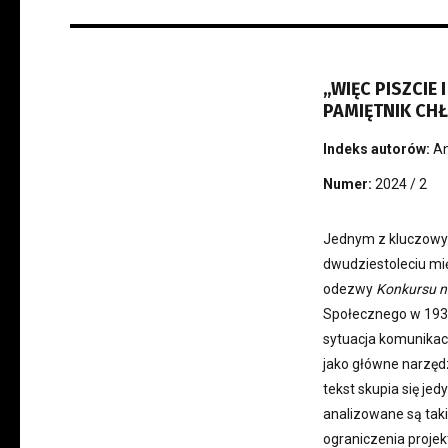
„WIĘC PISZCIE
PAMIĘTNIK CH
Indeks autorów:
An
Numer:
2024 / 2
Jednym z kluczowy
dwudziestoleciu mi
odezwy
Konkursu n
Społecznego w 1933 
sytuacja komunikac
jako główne narzędz
tekst skupia się jed
analizowane są taki
ograniczenia proje