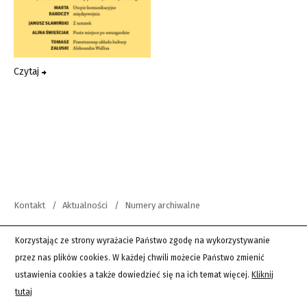
Czytaj
Kontakt
Aktualności
Numery archiwalne
copyright 2012-2026 Wszystkie prawa zastrzeżone | Teksty Drugie
Korzystając ze strony wyrażacie Państwo zgodę na wykorzystywanie
przez nas plików cookies. W każdej chwili możecie Państwo zmienić
PingSoft
ustawienia cookies a także dowiedzieć się na ich temat więcej.
Kliknij
tutaj
Wordpress Twenty Sixteen