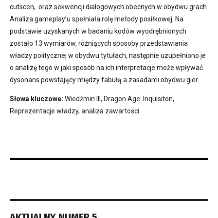
cutscen, oraz sekwencji dialogowych obecnych w obydwu grach.
Analiza gameplay’u spełniała rolę metody posiłkowej. Na
podstawie uzyskanych w badaniu kodów wyodrębnionych
zostało 13 wymiarów, różniących sposoby przedstawiania
władzy politycznej w obydwu tytułach, następnie uzupełniono je
o analizę tego w jaki sposób na ich interpretacje może wpływać
dysonans powstający między fabułą a zasadami obydwu gier.
Słowa kluczowe:
Wiedźmin III, Dragon Age: Inquisiton,
Reprezentacje władzy, analiza zawartości
AKTUALNY NUMER 5