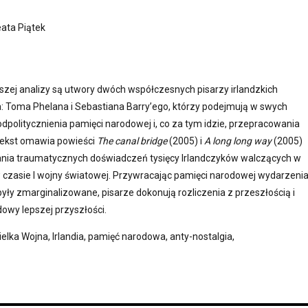
ata Piątek
szej analizy są utwory dwóch współczesnych pisarzy irlandzkich
a: Toma Phelana i Sebastiana Barry’ego, którzy podejmują w swych
dpolitycznienia pamięci narodowej i, co za tym idzie, przepracowania
Tekst omawia powieści
The canal bridge
(2005) i
A long long way
(2005)
ania traumatycznych doświadczeń tysięcy Irlandczyków walczących w
 czasie I wojny światowej. Przywracając pamięci narodowej wydarzenia
yły zmarginalizowane, pisarze dokonują rozliczenia z przeszłością i
owy lepszej przyszłości.
ielka Wojna, Irlandia, pamięć narodowa, anty-nostalgia,