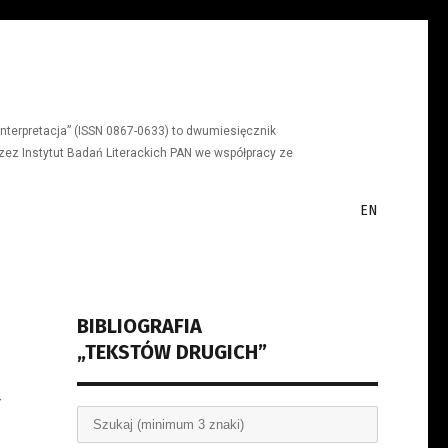
a, interpretacja” (ISSN 0867-0633) to dwumiesięcznik
ez Instytut Badań Literackich PAN we współpracy ze
EN
BIBLIOGRAFIA
„TEKSTÓW DRUGICH”
Y