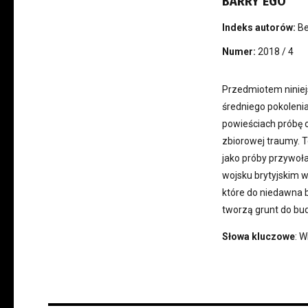
BARRY’EGO
Indeks autorów:
Be
Numer:
2018 / 4
Przedmiotem niniej
średniego pokoleni
powieściach próbę o
zbiorowej traumy. 
jako próby przywoł
wojsku brytyjskim w
które do niedawna b
tworzą grunt do bud
Słowa kluczowe
: W