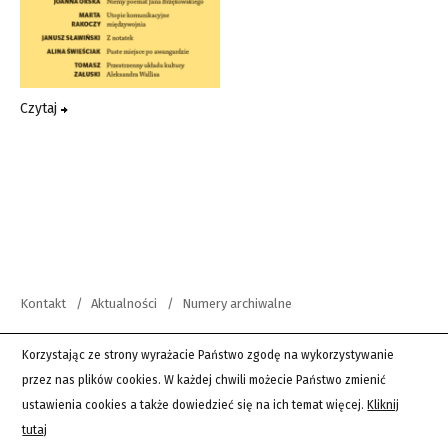
Czytaj
Kontakt
Aktualności
Numery archiwalne
copyright 2012-2026 Wszystkie prawa zastrzeżone | Teksty Drugie
Korzystając ze strony wyrażacie Państwo zgodę na wykorzystywanie
przez nas plików cookies. W każdej chwili możecie Państwo zmienić
PingSoft
ustawienia cookies a także dowiedzieć się na ich temat więcej.
Kliknij
tutaj
Wordpress Twenty Sixteen