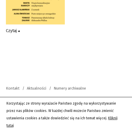
Czytaj
Kontakt
Aktualności
Numery archiwalne
copyright 2012-2026 Wszystkie prawa zastrzeżone | Teksty Drugie
Korzystając ze strony wyrażacie Państwo zgodę na wykorzystywanie
przez nas plików cookies. W każdej chwili możecie Państwo zmienić
PingSoft
ustawienia cookies a także dowiedzieć się na ich temat więcej.
Kliknij
tutaj
Wordpress Twenty Sixteen