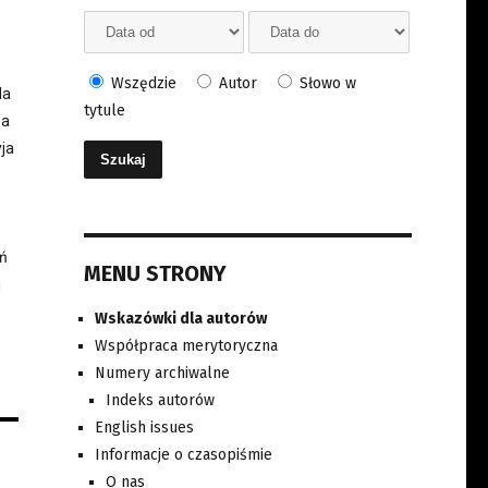
Wszędzie
Autor
Słowo w
da
tytule
wa
yja
ań
MENU STRONY
i
Wskazówki dla autorów
Współpraca merytoryczna
Numery archiwalne
Indeks autorów
English issues
Informacje o czasopiśmie
O nas