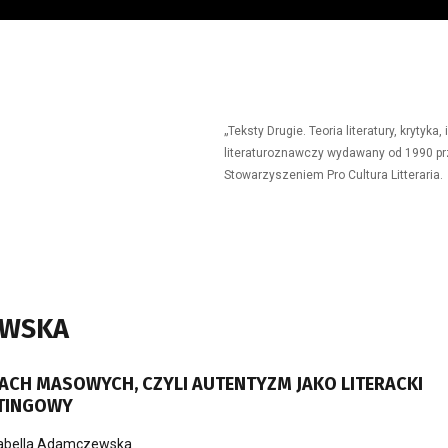
„Teksty Drugie. Teoria literatury, krytyk
literaturoznawczy wydawany od 1990 prz
Stowarzyszeniem Pro Cultura Litteraria.
EWSKA
ACH MASOWYCH, CZYLI AUTENTYZM JAKO LITERACKI
TINGOWY
abella Adamczewska