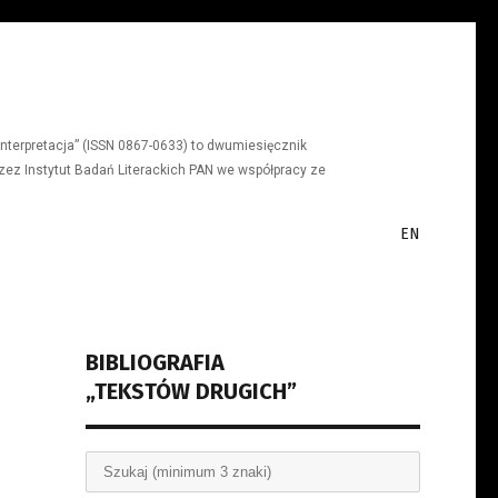
a, interpretacja” (ISSN 0867-0633) to dwumiesięcznik
ez Instytut Badań Literackich PAN we współpracy ze
EN
BIBLIOGRAFIA
„TEKSTÓW DRUGICH”