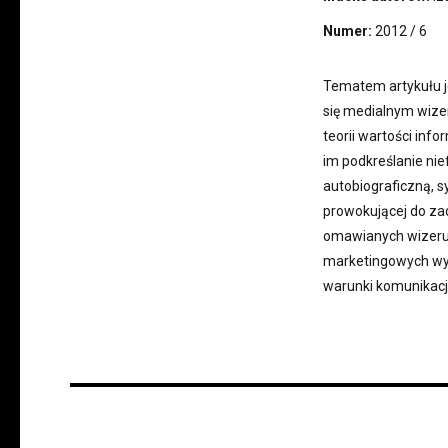
Numer:
2012 / 6
Tematem artykułu j
się medialnym wize
teorii wartości info
im podkreślanie nie
autobiograficzną, 
prowokującej do zad
omawianych wizerun
marketingowych wyd
warunki komunikacji