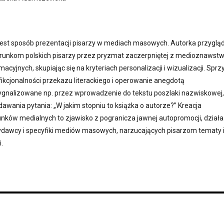
est sposób prezentacji pisarzy w mediach masowych. Autorka przyglą
runkom polskich pisarzy przez pryzmat zaczerpniętej z medioznawst
rmacyjnych, skupiając się na kryteriach personalizacji i wizualizacji. Sprz
fikcjonalności przekazu literackiego i operowanie anegdotą
sygnalizowane np. przez wprowadzenie do tekstu poszlaki nazwiskowej,
awania pytania: „W jakim stopniu to książka o autorze?” Kreacja
ków medialnych to zjawisko z pogranicza jawnej autopromocji, dział
awcy i specyfiki mediów masowych, narzucających pisarzom tematy 
.