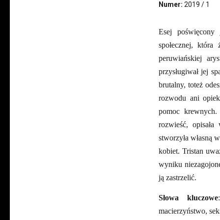
Numer:
2019 / 1
Esej poświęcony j
społecznej, która
peruwiańskiej ary
przysługiwał jej sp
brutalny, toteż ode
rozwodu ani opiek
pomoc krewnych. 
rozwieść, opisał
stworzyła własną we
kobiet. Tristan uw
wyniku niezagojonej
ją zastrzelić.
Słowa kluczowe
macierzyństwo, sek