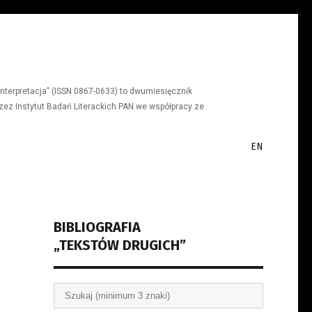
a, interpretacja” (ISSN 0867-0633) to dwumiesięcznik
ez Instytut Badań Literackich PAN we współpracy ze
EN
BIBLIOGRAFIA
„TEKSTÓW DRUGICH”