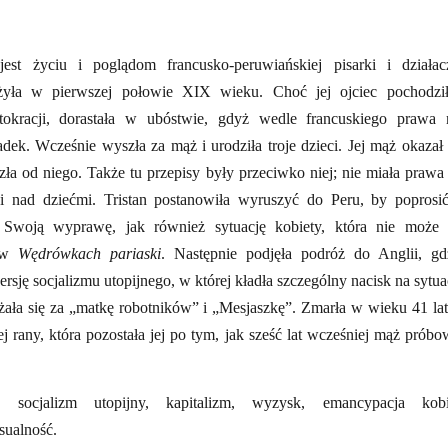
est życiu i poglądom francusko-peruwiańskiej pisarki i działac
 żyła w pierwszej połowie XIX wieku. Choć jej ojciec pochodzi
stokracji, dorastała w ubóstwie, gdyż wedle francuskiego prawa 
adek. Wcześnie wyszła za mąż i urodziła troje dzieci. Jej mąż okazał 
szła od niego. Także tu przepisy były przeciwko niej; nie miała prawa
i nad dziećmi. Tristan postanowiła wyruszyć do Peru, by poprosi
Swoją wyprawę, jak również sytuację kobiety, która nie może 
a w
Wędrówkach pariaski
. Następnie podjęła podróż do Anglii, gd
rsję socjalizmu utopijnego, w której kładła szczególny nacisk na sytua
ażała się za „matkę robotników” i „Mesjaszkę”. Zmarła w wieku 41 la
 rany, która pozostała jej po tym, jak sześć lat wcześniej mąż próbo
: socjalizm utopijny, kapitalizm, wyzysk, emancypacja kobi
sualność.