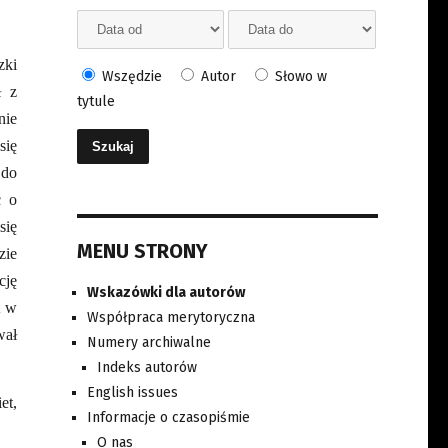
zki
Wszędzie
Autor
Słowo w
ł z
tytule
nie
się
 do
ć o
się
MENU STRONY
zie
cję
Wskazówki dla autorów
t w
Współpraca merytoryczna
wał
Numery archiwalne
Indeks autorów
English issues
et,
Informacje o czasopiśmie
O nas