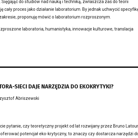
 Sięgając do studiów nad nauką i techniką, zwłaszcza zaś do teorii
uję cały proces jako działanie laboratorium. By jednak uchwycić specyfik
zakresie, proponuję mówić o laboratorium rozproszonym.
zproszone laboratoria, humanistyka, innowacje kulturowe, translacja
TORA-SIECI DAJE NARZĘDZIA DO EKOKRYTYKI?
zysztof Abriszewski
cie pytanie, czy teoretyczny projekt od lat rozwijany przez Bruno Latou
oferować potencjał eko-krytyczny, to znaczy czy dostarcza narzędzi d