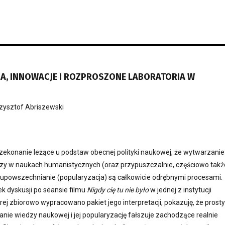
A, INNOWACJE I ROZPROSZONE LABORATORIA W
zysztof Abriszewski
zekonanie leżące u podstaw obecnej polityki naukowej, że wytwarzanie
dzy w naukach humanistycznych (oraz przypuszczalnie, częściowo takż
j upowszechnianie (popularyzacja) są całkowicie odrębnymi procesami.
k dyskusji po seansie filmu
Nigdy cię tu nie było
w jednej z instytucji
órej zbiorowo wypracowano pakiet jego interpretacji, pokazuję, że prosty
nie wiedzy naukowej i jej popularyzację fałszuje zachodzące realnie