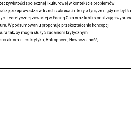
rzeczywistości społecznej i kulturowej w kontekście problemów
lizę przeprowadza w trzech zakresach: tezy o tym, że nigdy nie byliś
cji teoretycznej zawartej w Facing Gaia oraz krótko analizując wybran
oura. W podsumowaniu proponuje przekształcenie koncepcji
ura tak, by mogła służyć zadaniom krytycznym.
ria aktora-sieci, krytyka, Antropocen, Nowoczesność,