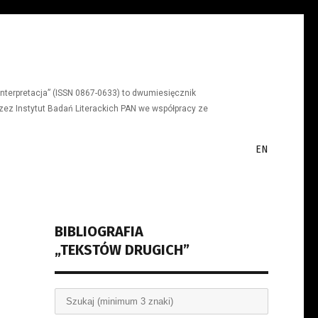
a, interpretacja” (ISSN 0867-0633) to dwumiesięcznik
ez Instytut Badań Literackich PAN we współpracy ze
EN
BIBLIOGRAFIA
„TEKSTÓW DRUGICH”