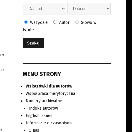
Wszędzie
Autor
Słowo w
tytule
nym
c z
MENU STRONY
Wskazówki dla autorów
Współpraca merytoryczna
Numery archiwalne
Indeks autorów
English issues
Informacje o czasopiśmie
cs
O nas