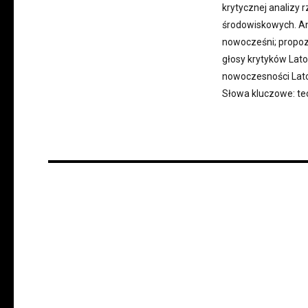
krytycznej analizy 
środowiskowych. Ana
nowocześni; propozy
głosy krytyków Lat
nowoczesności Lato
Słowa kluczowe: teo