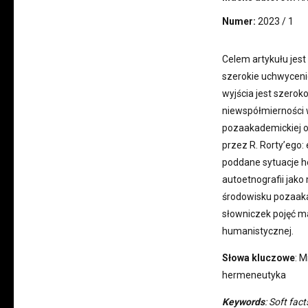
Numer:
2023 / 1
Celem artykułu jes
szerokie uchwyceni
wyjścia jest szero
niewspółmierności w
pozaakademickiej o
przez R. Rorty’ego:
poddane sytuacje h
autoetnografii jak
środowisku pozaaka
słowniczek pojęć 
humanistycznej.
Słowa kluczowe
: M
hermeneutyka
Keywords
: Soft fa