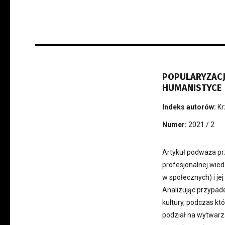
POPULARYZACJ
HUMANISTYCE
Indeks autorów:
Kr
Numer:
2021 / 2
Artykuł podważa pr
profesjonalnej wie
w społecznych) i je
Analizując przypade
kultury, podczas kt
podział na wytwarza