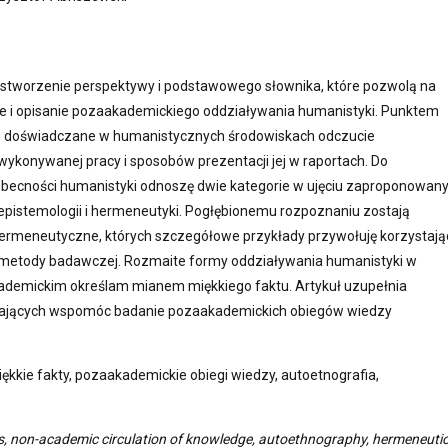
t stworzenie perspektywy i podstawowego słownika, które pozwolą na
e i opisanie pozaakademickiego oddziaływania humanistyki. Punktem
ko doświadczane w humanistycznych środowiskach odczucie
ykonywanej pracy i sposobów prezentacji jej w raportach. Do
becności humanistyki odnoszę dwie kategorie w ujęciu zaproponowa
 epistemologii i hermeneutyki. Pogłębionemu rozpoznaniu zostają
ermeneutyczne, których szczegółowe przykłady przywołuję korzystają
o metody badawczej. Rozmaite formy oddziaływania humanistyki w
demickim określam mianem miękkiego faktu. Artykuł uzupełnia
mających wspomóc badanie pozaakademickich obiegów wiedzy
iękkie fakty, pozaakademickie obiegi wiedzy, autoetnografia,
cts, non-academic circulation of knowledge, autoethnography, hermeneuti