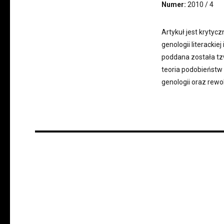
Numer:
2010 / 4
Artykuł jest kryty
genologii literacki
poddana została tzw
teoria podobieństw 
genologii oraz rew