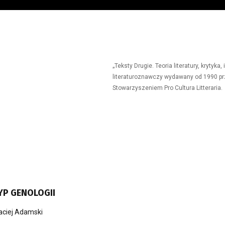
„Teksty Drugie. Teoria literatury, krytyk
literaturoznawczy wydawany od 1990 prz
Stowarzyszeniem Pro Cultura Litteraria.
P GENOLOGII
ciej Adamski