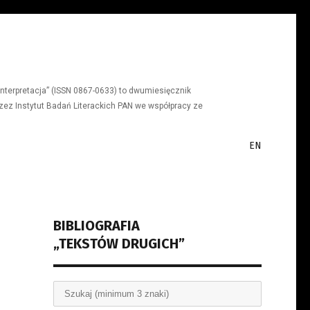
a, interpretacja” (ISSN 0867-0633) to dwumiesięcznik
ez Instytut Badań Literackich PAN we współpracy ze
EN
BIBLIOGRAFIA
„TEKSTÓW DRUGICH”