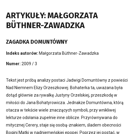
ARTYKUŁY: MAŁGORZATA
BÜTHNER-ZAWADZKA
ZAGADKA DOMUNTÓWNY
Indeks autorów:
Małgorzata Büthner-Zawadzka
Numer:
2009 / 3
Tekst jest próbą analizy postaci Jadwigi Domuntówny z powieści
Nad Niemnem Elizy Orzeszkowej. Bohaterka ta, uważana była
dotąd głównie za rywalkę Justyny Orzelskiej, przeszkodę w
miłości do Jana Bohatyrowicza. Jednakże Domuntówna, którą
otacza w tekście wiele znaczących symboli, przy wnikliwej
lekturze odsłania zupełnie inne oblicze. Przyrównywana do
mitycznej Cerery, staje się osobą-znakiem, śladem obecności
Bogini Matki w nadniemeńskiej epopei. Poprzez jej postać, w