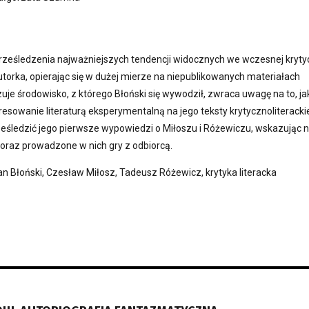
prześledzenia najważniejszych tendencji widocznych we wczesnej kryty
torka, opierając się w dużej mierze na niepublikowanych materiałach
uje środowisko, z którego Błoński się wywodził, zwraca uwagę na to, ja
esowanie literaturą eksperymentalną na jego teksty krytycznoliteracki
rześledzić jego pierwsze wypowiedzi o Miłoszu i Różewiczu, wskazując 
oraz prowadzone w nich gry z odbiorcą.
an Błoński, Czesław Miłosz, Tadeusz Różewicz, krytyka literacka