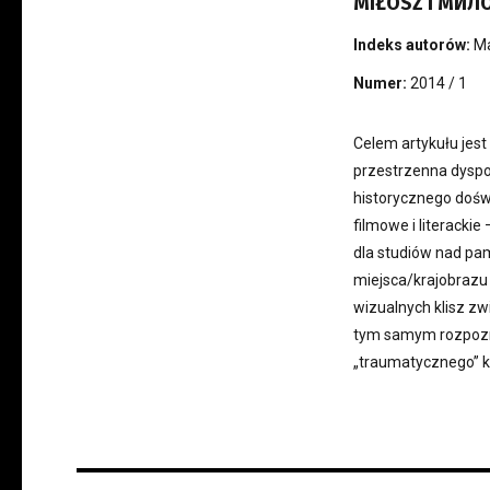
MIŁOSZ I МИЛ
Indeks autorów:
M
Numer:
2014 / 1
Celem artykułu jes
przestrzenna dysp
historycznego doświ
filmowe i literacki
dla studiów nad pam
miejsca/krajobrazu 
wizualnych klisz z
tym samym rozpozna
„traumatycznego” 