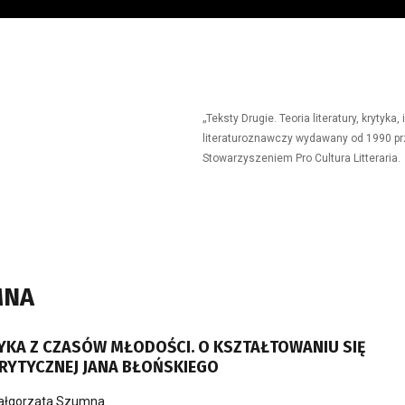
„Teksty Drugie. Teoria literatury, krytyk
literaturoznawczy wydawany od 1990 prz
Stowarzyszeniem Pro Cultura Litteraria.
MNA
YKA Z CZASÓW MŁODOŚCI. O KSZTAŁTOWANIU SIĘ
RYTYCZNEJ JANA BŁOŃSKIEGO
ałgorzata Szumna