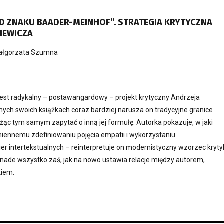
D ZNAKU BAADER-MEINHOF”. STRATEGIA KRYTYCZNA
IEWICZA
ałgorzata Szumna
est radykalny – postawangardowy – projekt krytyczny Andrzeja
jnych swoich książkach coraz bardziej narusza on tradycyjne granice
 każąc tym samym zapytać o inną jej formułę. Autorka pokazuje, w jaki
miennemu zdefiniowaniu pojęcia empatii i wykorzystaniu
r intertekstualnych – reinterpretuje on modernistyczny wzorzec kryty
 nade wszystko zaś, jak na nowo ustawia relacje między autorem,
kiem.