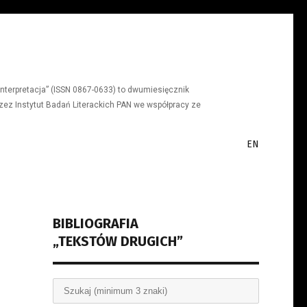
a, interpretacja” (ISSN 0867-0633) to dwumiesięcznik
ez Instytut Badań Literackich PAN we współpracy ze
EN
BIBLIOGRAFIA
„TEKSTÓW DRUGICH”