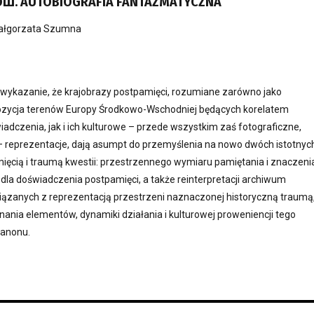
ОШ. AUTOBIOGRAFIA FANTAZMATYCZNA
ałgorzata Szumna
t wykazanie, że krajobrazy postpamięci, rozumiane zarówno jako
ozycja terenów Europy Środkowo-Wschodniej będących korelatem
adczenia, jak i ich kulturowe – przede wszystkim zaś fotograficzne,
e – reprezentacje, dają asumpt do przemyślenia na nowo dwóch istotnyc
ięcią i traumą kwestii: przestrzennego wymiaru pamiętania i znaczeni
dla doświadczenia postpamięci, a także reinterpretacji archiwum
wiązanych z reprezentacją przestrzeni naznaczonej historyczną traumą,
nia elementów, dynamiki działania i kulturowej proweniencji tego
kanonu.