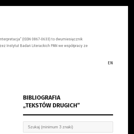
a, interpretacja” (ISSN 0867-0633) to dwumiesięcznik
ez Instytut Badań Literackich PAN we współpracy ze
EN
BIBLIOGRAFIA
„TEKSTÓW DRUGICH”