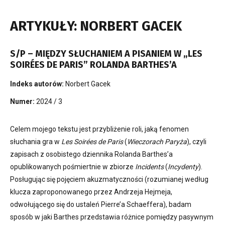
ARTYKUŁY: NORBERT GACEK
S/P – MIĘDZY SŁUCHANIEM A PISANIEM W „LES
SOIRÉES DE PARIS” ROLANDA BARTHES’A
Indeks autorów:
Norbert Gacek
Numer:
2024 / 3
Celem mojego tekstu jest przybliżenie roli, jaką fenomen
słuchania gra w
Les
Soirées de Paris
(
Wieczorach Paryża
), czyli
zapisach z osobistego dziennika Rolanda Barthes’a
opublikowanych pośmiertnie w zbiorze
Incidents
(
Incydenty
).
Posługując się pojęciem akuzmatyczności (rozumianej według
klucza zaproponowanego przez Andrzeja Hejmeja,
odwołującego się do ustaleń Pierre’a Schaeffera), badam
sposób w jaki Barthes przedstawia różnice pomiędzy pasywnym