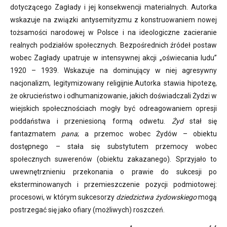
dotyczącego Zagłady i jej konsekwencji materialnych. Autorka
wskazuje na związki antysemityzmu z konstruowaniem nowej
tożsamości narodowej w Polsce i na ideologiczne zacieranie
realnych podziałów społecznych. Bezpośrednich źródeł postaw
wobec Zagłady upatruje w intensywnej akcji „oświecania ludu”
1920 – 1939. Wskazuje na dominujący w niej agresywny
nacjonalizm, legitymizowany religijnie.Autorka stawia hipotezę,
że
okrucieństwo i odhumanizowanie, jakich doświadczali Żydzi w
wiejskich społecznościach mogły być odreagowaniem opresji
poddaństwa i przeniesioną formą odwetu.
Żyd
stał się
fantazmatem
pana
; a przemoc wobec Żydów – obiektu
dostępnego – stała się substytutem przemocy wobec
społecznych suwerenów (obiektu zakazanego). Sprzyjało to
uwewnętrznieniu przekonania o prawie do sukcesji po
eksterminowanych i przemieszczenie pozycji podmiotowej:
procesowi, w którym sukcesorzy
dziedzictwa żydowskiego
mogą
postrzegać się jako ofiary (możliwych) roszczeń.