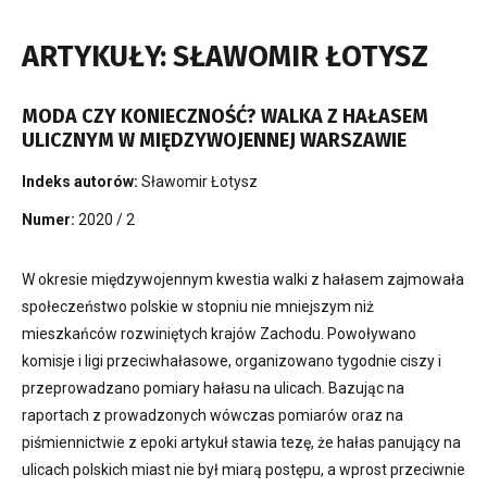
ARTYKUŁY: SŁAWOMIR ŁOTYSZ
MODA CZY KONIECZNOŚĆ? WALKA Z HAŁASEM
ULICZNYM W MIĘDZYWOJENNEJ WARSZAWIE
Indeks autorów:
Sławomir Łotysz
Numer:
2020 / 2
W okresie międzywojennym kwestia walki z hałasem zajmowała
społeczeństwo polskie w stopniu nie mniejszym niż
mieszkańców rozwiniętych krajów Zachodu. Powoływano
komisje i ligi przeciwhałasowe, organizowano tygodnie ciszy i
przeprowadzano pomiary hałasu na ulicach. Bazując na
raportach z prowadzonych wówczas pomiarów oraz na
piśmiennictwie z epoki artykuł stawia tezę, że hałas panujący na
ulicach polskich miast nie był miarą postępu, a wprost przeciwnie