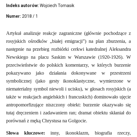
Indeks autorów:
Wojciech Tomasik
Numer:
2018 / 1
Artykuł analizuje reakcje zagraniczne (głównie pochodzące z
rosyjskich ośrodków „białej emigracji”) na plan zburzenia, a
następnie na przebieg rozbiórki cerkwi katedralnej Aleksandra
Newskiego na placu Saskim w Warszawie (1920-1926). W
przeciwieństwie do polskich komentarzy, w których burzenie
pokazywano jako działania dokonywane w przestrzeni
symbolicznej (jako gesty ikonoklastyczne, wymierzone w
niematerialny symbol niewoli i ucisku), w głosach rosyjskich (a
także w reakcjach angielskich i francuskich) dominowało ujęcie
antropomorfizujące niszczony obiekt: burzenie okazywało się
tutaj dręczeniem i zadawaniem ran; dramat obiektu skłaniał do
porównań z męką Chrystusa na Golgocie.
Słowa kluczowe:
inny, ikonoklazm, biografia rzeczy,