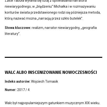
Lalce
: fabuła wyłania się tutaj z opowiadania narratora
niewiarygodnego; w „błądzeniu” Michałka i w rozmazywaniu
konturów świata przedstawionego rodzi się późniejsza metoda,
którą nazwać można „narracją przez szkło butelek”.
Słowa kluczowe:
realizm, narrator niewiarygodny, „geografia
literatury”.
WALC ALBO INSCENIZOWANIE NOWOCZESNOŚCI
Indeks autorów:
Wojciech Tomasik
Numer:
2017 / 4
Walc był najpopularniejszym gatunkiem muzycznym XIX wieku.