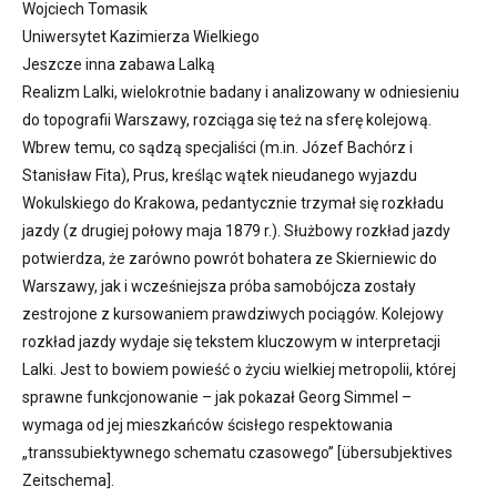
Wojciech Tomasik
Uniwersytet Kazimierza Wielkiego
Jeszcze inna zabawa Lalką
Realizm Lalki, wielokrotnie badany i analizowany w odniesieniu
do topografii Warszawy, rozciąga się też na sferę kolejową.
Wbrew temu, co sądzą specjaliści (m.in. Józef Bachórz i
Stanisław Fita), Prus, kreśląc wątek nieudanego wyjazdu
Wokulskiego do Krakowa, pedantycznie trzymał się rozkładu
jazdy (z drugiej połowy maja 1879 r.). Służbowy rozkład jazdy
potwierdza, że zarówno powrót bohatera ze Skierniewic do
Warszawy, jak i wcześniejsza próba samobójcza zostały
zestrojone z kursowaniem prawdziwych pociągów. Kolejowy
rozkład jazdy wydaje się tekstem kluczowym w interpretacji
Lalki. Jest to bowiem powieść o życiu wielkiej metropolii, której
sprawne funkcjonowanie – jak pokazał Georg Simmel –
wymaga od jej mieszkańców ścisłego respektowania
„transsubiektywnego schematu czasowego” [übersubjektives
Zeitschema].