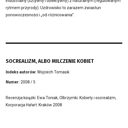
industrialny (sztywny i obiektywny) z naturalnym (regulowanym
rytmem przyrody). Uzdrowisko to zarazem zwiastun
ponowoczesności i „od-różnicowania”.
SOCREALIZM, ALBO MILCZENIE KOBIET
Indeks autorów:
Wojciech Tomasik
Numer:
2008 / 5
Recenzja książki: Ewa Toniak, Olbrzymki. Kobiety i socrealizm,
Korporacja Ha!art: Kraków 2008