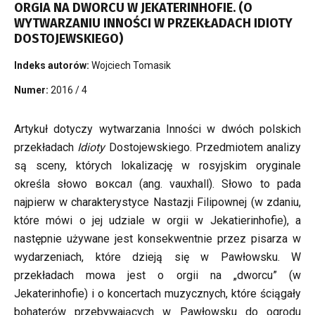
ORGIA NA DWORCU W JEKATERINHOFIE. (O
WYTWARZANIU INNOŚCI W PRZEKŁADACH IDIOTY
DOSTOJEWSKIEGO)
Indeks autorów:
Wojciech Tomasik
Numer:
2016 / 4
Artykuł dotyczy wytwarzania Inności w dwóch polskich
przekładach
Idioty
Dostojewskiego. Przedmiotem analizy
są sceny, których lokalizację w rosyjskim oryginale
określa słowo воксал (ang. vauxhall). Słowo to pada
najpierw w charakterystyce Nastazji Filipownej (w zdaniu,
które mówi o jej udziale w orgii w Jekatierinhofie), a
następnie używane jest konsekwentnie przez pisarza w
wydarzeniach, które dzieją się w Pawłowsku. W
przekładach mowa jest o orgii na „dworcu” (w
Jekaterinhofie) i o koncertach muzycznych, które ściągały
bohaterów przebywających w Pawłowsku do ogrodu