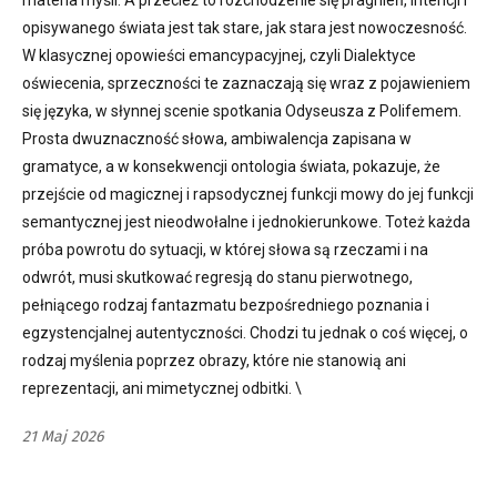
materia myśli. A przecież to rozchodzenie się pragnień, intencji i
opisywanego świata jest tak stare, jak stara jest nowoczesność.
W klasycznej opowieści emancypacyjnej, czyli Dialektyce
oświecenia, sprzeczności te zaznaczają się wraz z pojawieniem
się języka, w słynnej scenie spotkania Odyseusza z Polifemem.
Prosta dwuznaczność słowa, ambiwalencja zapisana w
gramatyce, a w konsekwencji ontologia świata, pokazuje, że
przejście od magicznej i rapsodycznej funkcji mowy do jej funkcji
semantycznej jest nieodwołalne i jednokierunkowe. Toteż każda
próba powrotu do sytuacji, w której słowa są rzeczami i na
odwrót, musi skutkować regresją do stanu pierwotnego,
pełniącego rodzaj fantazmatu bezpośredniego poznania i
egzystencjalnej autentyczności. Chodzi tu jednak o coś więcej, o
rodzaj myślenia poprzez obrazy, które nie stanowią ani
reprezentacji, ani mimetycznej odbitki. \
21 Maj 2026