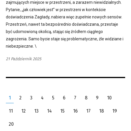
zajmujących miejsce w przestrzeni, a zarazem niewidzialnych.
Pytanie, „jak człowiek jest” w przestrzeni w kontekście
doświadczenia Zagłady, nabiera więc zupełnie nowych sensów.
Przestrzeń, nawet ta bezpośrednio doświadczana, przestaje
być udomowioną okolicą, stając się źródłem ciągłego
zagrożenia. Samo bycie staje się problematyczne, źle widziane i
niebezpieczne. \
21 Październik 2025
1
2
3
4
5
6
7
8
9
10
11
12
13
14
15
16
17
18
19
20