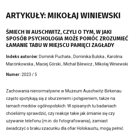
ARTYKUŁY: MIKOŁAJ WINIEWSKI
ŚMIECH W AUSCHWITZ, CZYLI O TYM, W JAKI
SPOSÓB PSYCHOLOGIA MOŻE POMÓC ZROZUMIEĆ
ŁAMANIE TABU W MIEJSCU PAMIĘCI ZAGŁADY
Indeks autorów:
Dominik Puchała
,
Dominika Bulska
,
Karolina
Marcinkowska
,
Maciej Górski
,
Michał Bilewicz
,
Mikołaj Winiewski
Numer:
2023 / 5
Zachowania nienormatywne w Muzeum Auschwitz-Birkenau
często spotykają się z oburzeniem i potępieniem, także na
łamach mediów ogólnopolskich. W opisanych tu badaniach
chcieliśmy sprawdzić, czy reakcje takie jak śmianie się czy
używanie telefonu (m.in. do fotografowania), zamiast
świadczyć o braku szacunku dla ofiar Holokaustu, mogą pełnić