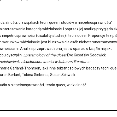
dzialności: o związkach teorii queer i studiów o niepełnosprawności”
interesowania kategorię widzialności i poprzez jej analizę przygląda si
iepełnosprawności (disability studies) i teorii queer. Proponuje tezę, i
 warunków widzialności jest kluczowa dla osób nieheteronormatywnyc
wnościami. Analiza przeprowadzona jest w oparciu o książki niejako
 obu dyscyplin:
Epistemology of the Closet
Eve Kosofsky Sedgwick
zedstawienia niepełnosprawności w kulturze i literaturze
arie Garland-Thomson, jak i inne teksty czołowych badaczy teorii quee
Lauren Berlant, Tobina Siebersa, Susan Schweik.
tudia o niepełnosprawności, teoria queer, widzialność