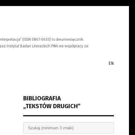
a, interpretacja” (ISSN 0867-0633) to dwumiesięcznik
ez Instytut Badań Literackich PAN we współpracy ze
EN
BIBLIOGRAFIA
„TEKSTÓW DRUGICH”