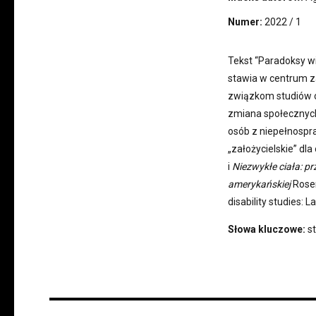
Numer:
2022 / 1
Tekst “Paradoksy wi
stawia w centrum za
związkom studiów o n
zmiana społecznych
osób z niepełnospra
„założycielskie” dla
i
Niezwykłe ciała: pr
amerykańskiej
Rosem
disability studies: 
Słowa kluczowe:
s