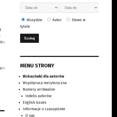
Wszędzie
Autor
Słowo w
tytule
ę
ż
h i
MENU STRONY
r i
Wskazówki dla autorów
Współpraca merytoryczna
Numery archiwalne
Indeks autorów
English issues
Informacje o czasopiśmie
O nas