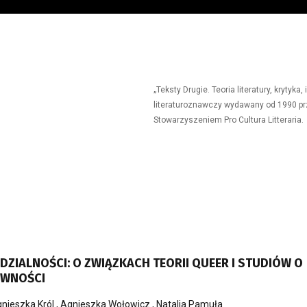
„Teksty Drugie. Teoria literatury, krytyk
literaturoznawczy wydawany od 1990 prz
Stowarzyszeniem Pro Cultura Litteraria.
ZIALNOŚCI: O ZWIĄZKACH TEORII QUEER I STUDIÓW O
AWNOŚCI
nieszka Król
,
Agnieszka Wołowicz
,
Natalia Pamuła