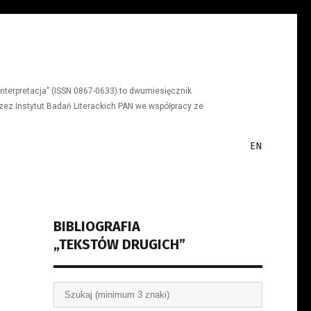
a, interpretacja” (ISSN 0867-0633) to dwumiesięcznik
ez Instytut Badań Literackich PAN we współpracy ze
EN
BIBLIOGRAFIA
„TEKSTÓW DRUGICH”