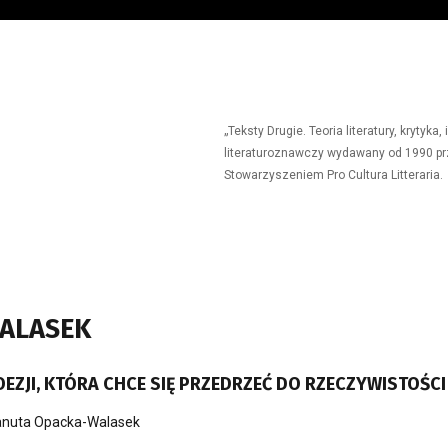
„Teksty Drugie. Teoria literatury, krytyk
literaturoznawczy wydawany od 1990 prz
Stowarzyszeniem Pro Cultura Litteraria.
WALASEK
EZJI, KTÓRA CHCE SIĘ PRZEDRZEĆ DO RZECZYWISTOŚCI
nuta Opacka-Walasek