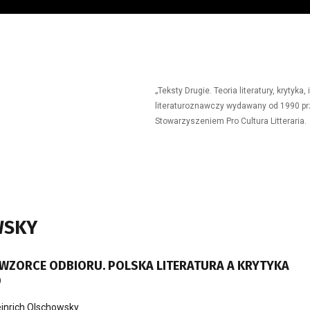
„Teksty Drugie. Teoria literatury, krytyk
literaturoznawczy wydawany od 1990 prz
Stowarzyszeniem Pro Cultura Litteraria.
WSKY
 WZORCE ODBIORU. POLSKA LITERATURA A KRYTYKA
D
inrich Olschowsky