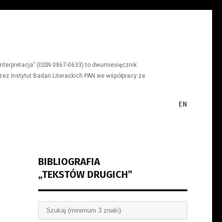
a, interpretacja” (ISSN 0867-0633) to dwumiesięcznik
ez Instytut Badań Literackich PAN we współpracy ze
EN
BIBLIOGRAFIA
„TEKSTÓW DRUGICH”