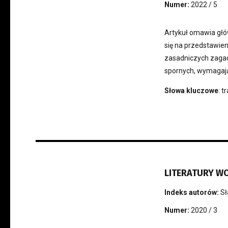
Numer:
2022 / 5
Artykuł omawia głó
się na przedstawien
zasadniczych zaga
spornych, wymagają
Słowa kluczowe
: t
LITERATURY WO
Indeks autorów:
Sł
Numer:
2020 / 3