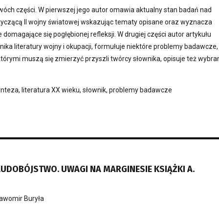
dwóch części. W pierwszej jego autor omawia aktualny stan badań nad
otyczącą II wojny światowej wskazując tematy opisane oraz wyznacza
omagające się pogłębionej refleksji. W drugiej części autor artykułu
wnika literatury wojny i okupacji, formułuje niektóre problemy badawcze,
 którymi muszą się zmierzyć przyszli twórcy słownika, opisuje też wybra
synteza, literatura XX wieku, słownik, problemy badawcze
LUDOBÓJSTWO. UWAGI NA MARGINESIE KSIĄŻKI A.
awomir Buryła