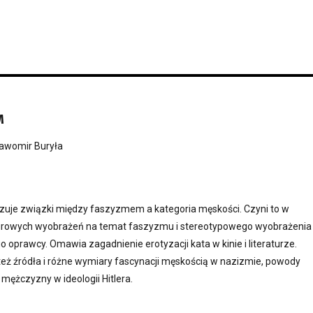
M
awomir Buryła
izuje związki między faszyzmem a kategoria męskości. Czyni to w
urowych wyobrażeń na temat faszyzmu i stereotypowego wyobrażenia
o oprawcy. Omawia zagadnienie erotyzacji kata w kinie i literaturze.
też źródła i różne wymiary fascynacji męskością w nazizmie, powody
 mężczyzny w ideologii Hitlera.