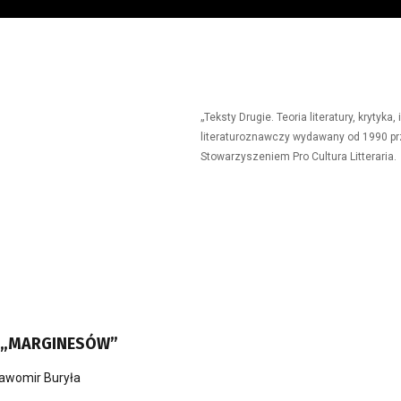
„Teksty Drugie. Teoria literatury, krytyk
literaturoznawczy wydawany od 1990 prz
Stowarzyszeniem Pro Cultura Litteraria.
A „MARGINESÓW”
awomir Buryła