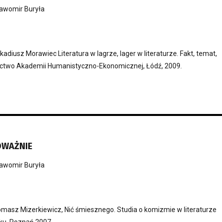
awomir Buryła
kadiusz Morawiec Literatura w lagrze, lager w literaturze. Fakt, temat,
ctwo Akademii Humanistyczno-Ekonomicznej, Łódź, 2009.
OWAŻNIE
awomir Buryła
omasz Mizerkiewicz, Nić śmiesznego. Studia o komizmie w literaturze
eku, Poznań 2007.