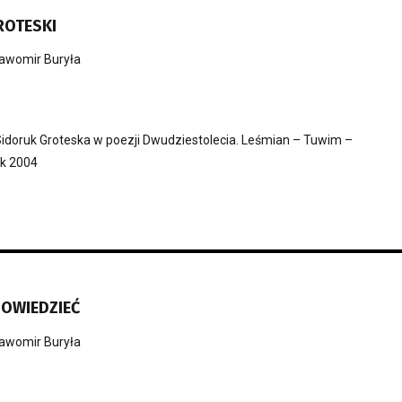
ROTESKI
awomir Buryła
Sidoruk Groteska w poezji Dwudziestolecia. Leśmian – Tuwim –
ok 2004
OPOWIEDZIEĆ
awomir Buryła