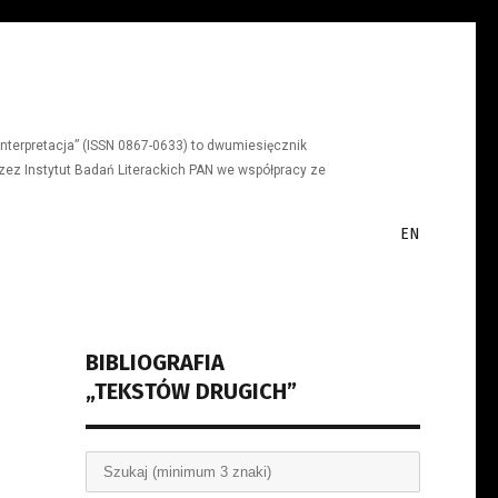
a, interpretacja” (ISSN 0867-0633) to dwumiesięcznik
ez Instytut Badań Literackich PAN we współpracy ze
EN
BIBLIOGRAFIA
„TEKSTÓW DRUGICH”