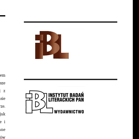
iem
sze
j z
sie
ze.
jak
e i
ane
wów