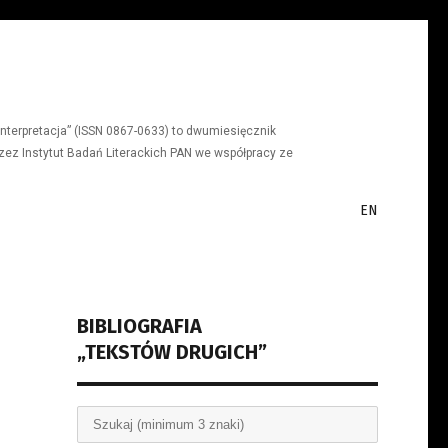
a, interpretacja” (ISSN 0867-0633) to dwumiesięcznik
ez Instytut Badań Literackich PAN we współpracy ze
EN
BIBLIOGRAFIA
„TEKSTÓW DRUGICH”