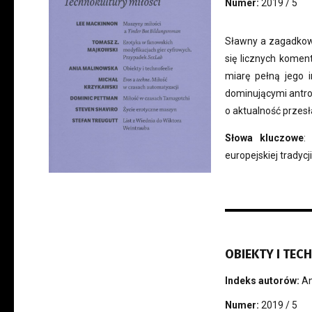
Numer:
2019 / 5
Sławny a zagadkowy
się licznych koment
miarę pełną jego i
dominującymi antro
o aktualność przes
Słowa kluczowe
:
europejskiej tradyc
OBIEKTY I TEC
Indeks autorów:
An
Numer:
2019 / 5