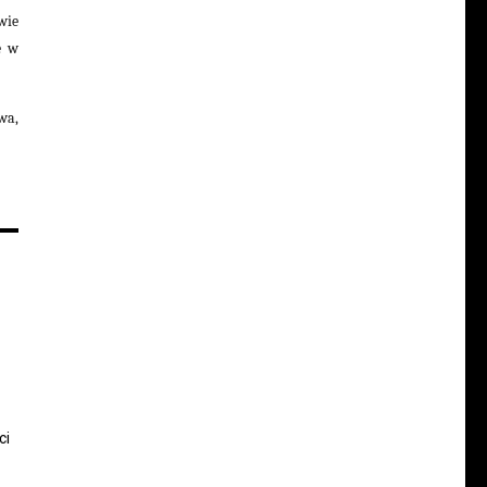
wie
e w
wa,
ci