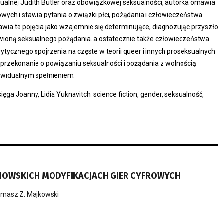
ualnej Judith Butler oraz obowiązkowej seksualności, autorka omawia
owych i stawia pytania o związki płci, pożądania i człowieczeństwa.
wia te pojęcia jako wzajemnie się determinujące, diagnozując przyszł
awioną seksualnego pożądania, a ostatecznie także człowieczeństwa.
krytycznego spojrzenia na częste w teorii queer i innych proseksualnych
przekonanie o powiązaniu seksualności i pożądania z wolnością
dywidualnym spełnieniem.
sięga Joanny, Lidia Yuknavitch, science fiction, gender, seksualność,
NOWSKICH MODYFIKACJACH GIER CYFROWYCH
masz Z. Majkowski