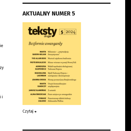
AKTUALNY NUMER 5
ie
eży
 i
Czytaj