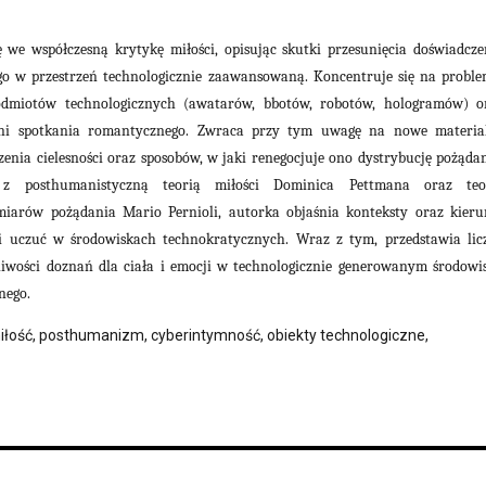
 we współczesną krytykę miłości, opisując skutki przesunięcia doświadcze
go w przestrzeń technologicznie zaawansowaną. Koncentruje się na proble
odmiotów technologicznych (awatarów, bbotów, robotów, hologramów) o
zeni spotkania romantycznego. Zwraca przy tym uwagę na nowe materia
enia cielesności oraz sposobów, w jaki renegocjuje ono dystrybucję pożądan
 z posthumanistyczną teorią miłości Dominica Pettmana oraz teo
iarów pożądania Mario Pernioli, autorka objaśnia konteksty oraz kieru
i uczuć w środowiskach technokratycznych. Wraz z tym, przedstawia lic
żliwości doznań dla ciała i emocji w technologicznie generowanym środowi
nego.
iłość, posthumanizm, cyberintymność, obiekty technologiczne,