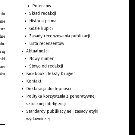
Polecamy
Skład redakcji
nia
Historia pisma
mie
Gdzie kupić?
raz
Zasady recenzowania publikacji
lne
Lista recenzentów
ia.
Aktualności
rią
Nowy numer
nki
Słowo od redakcji
zne
Facebook „Teksty Drugie”
sku
Kontakt
Deklaracja dostępności
Polityka korzystania z generatywnej
sztucznej inteligencji
Standardy publikacyjne i zasady etyki
wydawniczej