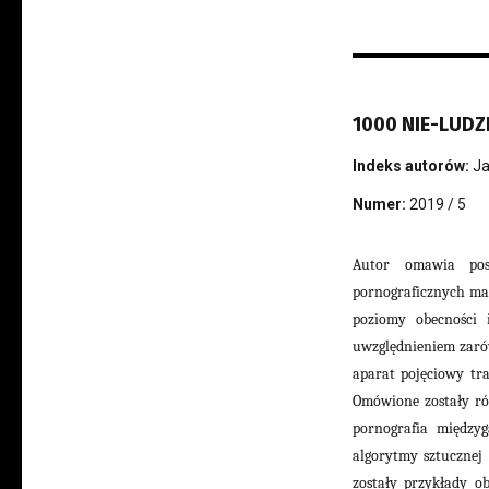
1000 NIE-LUD
Indeks autorów:
Ja
Numer:
2019 / 5
Autor omawia post
pornograficznych mat
poziomy obecności 
uwzględnieniem zarów
aparat pojęciowy tr
Omówione zostały ró
pornografia międzyg
algorytmy sztucznej 
zostały przykłady o