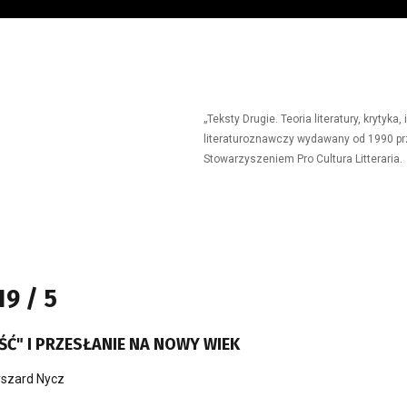
„Teksty Drugie. Teoria literatury, krytyk
literaturoznawczy wydawany od 1990 prz
Stowarzyszeniem Pro Cultura Litteraria.
9 / 5
ŚĆ" I PRZESŁANIE NA NOWY WIEK
szard Nycz