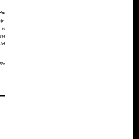
yrim
uje
 ze
rze
ści
SV: