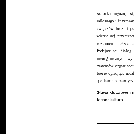
Autorka angażuje się
miłosnego i intymne
związków ludzi i p
wirtualnej przestr
rozumienie doświadcz
Podejmując dialog
nieorganicznych wym
systemów organizacj
teorie opisujące mo
spotkania romantycz
Słowa kluczowe:
m
technokultura