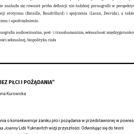
ie znalazła się również próba definicji nie-ludzkiej pornografii w perspekty
pcji erotyzmu (Bataille, Baudrillard) i spojrzenia (Lacan, Derrida), a takż
yzmu i upodrzędnienia.
nografia audiowizualna, post- i transhumanizm, seksualność międzygatunko
ści seksualnej, biopolityka ciała
EZ PŁCI I POŻĄDANIA”
na Kurowicka
nia o konsekwencje zaniku płci i pożądania w przedstawionej w powieś
ga Joanny
Lidii Yuknavitch wizji przyszłości. Odwołując się do teorii