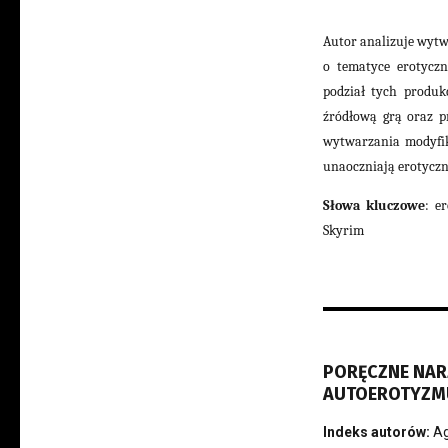
Autor analizuje wyt
o tematyce erotyczn
podział tych produk
źródłową grą oraz pr
wytwarzania modyfika
unaoczniają erotycz
Słowa kluczowe
: e
Skyrim
PORĘCZNE NARZ
AUTOEROTYZM
Indeks autorów:
Ag