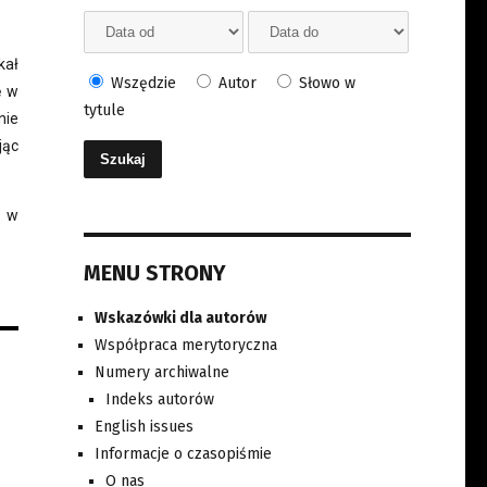
kał
Wszędzie
Autor
Słowo w
ę w
tytule
nie
jąc
i w
MENU STRONY
Wskazówki dla autorów
Współpraca merytoryczna
Numery archiwalne
Indeks autorów
English issues
Informacje o czasopiśmie
O nas