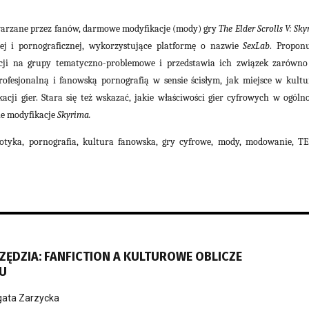
warzane przez fanów, darmowe modyfikacje (mody) gry
The Elder Scrolls V: Sk
ej i pornograficznej, wykorzystujące platformę o nazwie
SexLab
. Propon
cji na grupy tematyczno-problemowe i przedstawia ich związek zarówno
ofesjonalną i fanowską pornografią w sensie ścisłym, jak miejsce w kultu
cji gier. Stara się też wskazać, jakie właściwości gier cyfrowych w ogólno
ne modyfikacje
Skyrima.
rotyka, pornografia, kultura fanowska, gry cyfrowe, mody, modowanie, TE
ĘDZIA: FANFICTION A KULTUROWE OBLICZE
U
ata Zarzycka