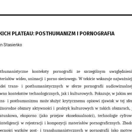
ZKICH PLATEAU: POSTHUMANIZM I PORNOGRAFIA
n Stasieńko
humanistyczne konteksty pornografii ze szczególnym uwzględnien
eriałów wideo, animacji i porno sieciowego. W tekście wskazuje najważniej
idei trans- i posthumanistycznych w sferze pornografii audiowizualne
no kontekstów technologicznych, jak i kulturowych. Pokazuje, w jakim sen
ans- i posthumanizmu może służyć krytycznemu opisowi zjawisk w tej sfer
żnorodne obszary aktywności i praktyk kulturowych w takich obszarach, 
atunkowa, ekoporno (jako przejaw ekoseksualności), technologie cyfrow
inteligencji w rejestracji i kompozycji materiałów pornograficznych. Zbad
becności wątków post- i transhumanistycznych w pornografii jako moty