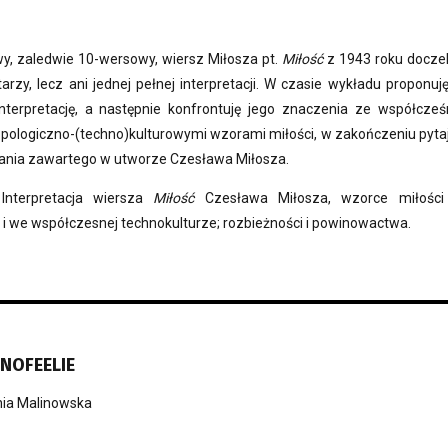
, zaledwie 10-wersowy, wiersz Miłosza pt.
Miłość
z 1943 roku docze
arzy, lecz ani jednej pełnej interpretacji. W czasie wykładu proponuj
nterpretację, a następnie konfrontuję jego znaczenia ze współcześ
pologiczno-(techno)kulturowymi wzorami miłości, w zakończeniu pyta
łania zawartego w utworze Czesława Miłosza.
 Interpretacja wiersza
Miłość
Czesława Miłosza, wzorce miłośc
ji i we współczesnej technokulturze; rozbieżności i powinowactwa.
HNOFEELIE
ia Malinowska