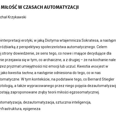
. MIŁOŚĆ W CZASACH AUTOMATYZACJI
chał Krzykawski
reinterpretacji erotyki, w jaką Diotyma wtajemnicza Sokratesa, a następn
 wróżbiarką z perspektywy społeczeństwa automatycznego. Celem
nej strony dowiedzenie, że sens tego, co nowe i mające decydujące dla
ie przejawia się w tym, co archaiczne, a z drugiej – że na kochanie nal
rzez pryzmat umiejętności niż emocji lub uczuć. Kwestia
eros
jest w
 jako kwestia
techne
, a następnie odniesiona do tego, co w nas
tomatyczne. W tym kontekście, na podstawie tego, co Bernard Stiegler
otologią, a także wypracowanego przez niego pojęcia dezautomatyzacji
ostają zaproponowane zręby teorii miłości egzosomatycznej.
automatyzacja, dezautomatyzacja, sztuczna inteligencja,
nfrastruktura, epigeneza