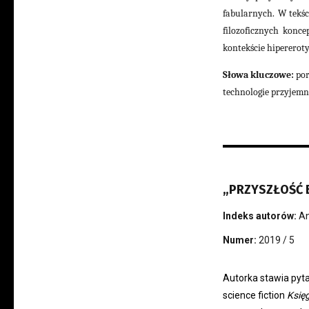
fabularnych. W tekśc
filozoficznych konce
kontekście hipererot
Słowa kluczowe:
por
technologie przyjemno
„PRZYSZŁOŚĆ B
Indeks autorów:
An
Numer:
2019 / 5
Autorka stawia pyta
science fiction
Księ