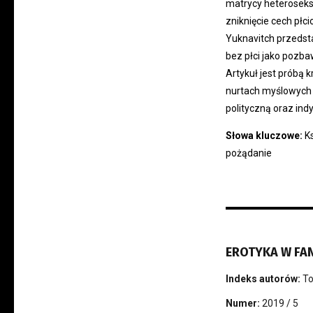
matrycy heteroseks
zniknięcie cech płci
Yuknavitch przedsta
bez płci jako pozb
Artykuł jest próbą 
nurtach myślowych 
polityczną oraz in
Słowa kluczowe:
K
pożądanie
EROTYKA W FA
Indeks autorów:
To
Numer:
2019 / 5