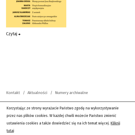
Czytaj
Kontakt
Aktualności
Numery archiwalne
copyright 2012-2026 Wszystkie prawa zastrzeżone | Teksty Drugie
Korzystając ze strony wyrażacie Państwo zgodę na wykorzystywanie
przez nas plików cookies. W każdej chwili możecie Państwo zmienić
PingSoft
ustawienia cookies a także dowiedzieć się na ich temat więcej.
Kliknij
tutaj
Wordpress Twenty Sixteen