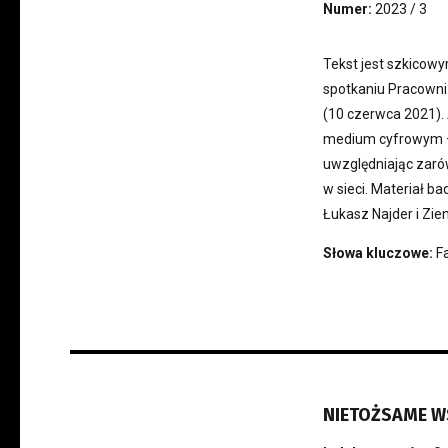
Numer:
2023 / 3
Tekst jest szkicow
spotkaniu Pracowni 
(10 czerwca 2021). 
medium cyfrowym – 
uwzględniając zarówn
w sieci. Materiał ba
Łukasz Najder i Zi
Słowa kluczowe:
F
NIETOŻSAME 