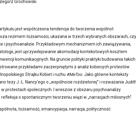
zegorz Grochowski
tykułu jest współczesna tendencja do tworzenia wspólnot
za reżimem tożsamości, ukazana w trzech wybranych obszarach, czy
ityce i psychoanalizie. Przykładowym mechanizmem ich zawiązywania,
ologii, jest uprzywilejowanie akomodacji kontekstowych kosztem
nwencji komunikacyjnych. Na gruncie polityki praktyki budowania takich
ustrowane przykładami zaczerpniętymi z analiz kobiecych protestów
lnopolskiego Strajku Kobiet i ruchu
#MeToo.
Jako główne konteksty
o tezy J.-L. Nancy’ego o „wspólnocie rozdzielonej” i rozważania Judit
i w protestach społecznych. I wreszcie z obszaru psychoanalizy
refleksja o spontanicznym tworzeniu więzi w „narracjach miłosnych”.
pólnota, tożsamość, emancypacja, narracja, polityczność