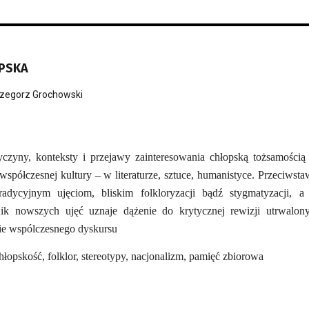
PSKA
zegorz Grochowski
czyny, konteksty i przejawy zainteresowania chłopską tożsamością
spółczesnej kultury – w literaturze, sztuce, humanistyce. Przeciwsta
radycyjnym ujęciom, bliskim folkloryzacji bądź stygmatyzacji, a
k nowszych ujęć uznaje dążenie do krytycznej rewizji utrwalon
cie wspólczesnego dyskursu
chłopskość, folklor, stereotypy, nacjonalizm, pamięć zbiorowa