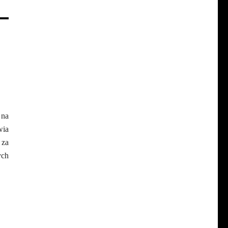
 na
wia
 za
ych