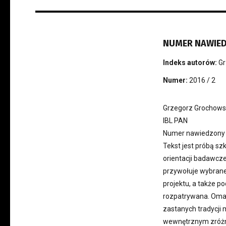
NUMER NAWIE
Indeks autorów:
Gr
Numer:
2016 / 2
Grzegorz Grochows
IBL PAN
Numer nawiedzony
Tekst jest próbą s
orientacji badawcze
przywołuje wybrane
projektu, a także p
rozpatrywana. Omawi
zastanych tradycji 
wewnętrznym zróżni