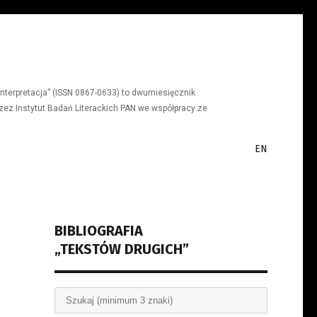
a, interpretacja” (ISSN 0867-0633) to dwumiesięcznik
ez Instytut Badań Literackich PAN we współpracy ze
EN
BIBLIOGRAFIA
„TEKSTÓW DRUGICH”