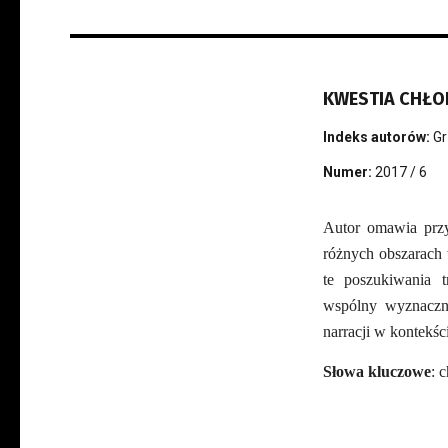
KWESTIA CHŁO
Indeks autorów:
Gr
Numer:
2017 / 6
Autor omawia przy
różnych obszarach w
te poszukiwania t
wspólny wyznaczni
narracji w kontekś
Słowa kluczowe
: 