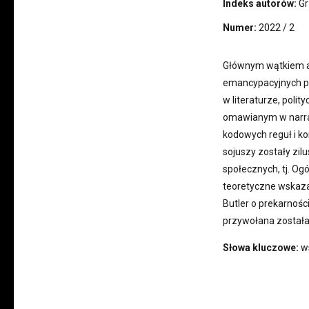
Indeks autorów:
Gr
Numer:
2022 / 2
Głównym wątkiem ar
emancypacyjnych po
w literaturze, pol
omawianym w narrat
kodowych reguł i ko
sojuszy zostały zil
społecznych, tj. Ogó
teoretyczne wskazan
Butler o prekarnośc
przywołana została 
Słowa kluczowe:
ws