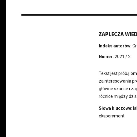
ZAPLECZA WIE
Indeks autorów:
Gr
Numer:
2021 / 2
Tekst jest próbą o
zainteresowania pr
główne szanse i za
różnice między dzi
Słowa kluczowe
: 
eksperyment