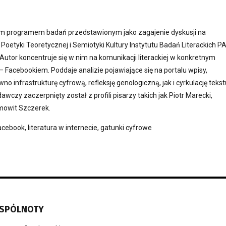
ym programem badań przedstawionym jako zagajenie dyskusji na
Poetyki Teoretycznej i Semiotyki Kultury Instytutu Badań Literackich P
Autor koncentruje się w nim na komunikacji literackiej w konkretnym
Facebookiem. Poddaje analizie pojawiające się na portalu wpisy,
o infrastrukturę cyfrową, refleksję genologiczną, jak i cyrkulację tekst
dawczy zaczerpnięty został z profili pisarzy takich jak Piotr Marecki,
emowit Szczerek.
acebook, literatura w internecie, gatunki cyfrowe
WSPÓLNOTY