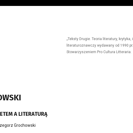
„Teksty Drugie. Teoria literatury, krytyk
literaturoznawczy wydawany od 1990 prz
Stowarzyszeniem Pro Cultura Litteraria.
OWSKI
ETEM A LITERATURĄ
zegorz Grochowski