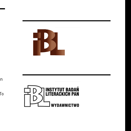
in
 To