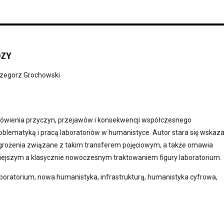
DZY
zegorz Grochowski
mówienia przyczyn, przejawów i konsekwencji współczesnego
oblematyką i pracą laboratoriów w humanistyce. Autor stara się wskaz
grożenia związane z takim transferem pojęciowym, a także omawia
siejszym a klasycznie nowoczesnym traktowaniem figury laboratorium.
laboratorium, nowa humanistyka, infrastrukturą, humanistyka cyfrowa,