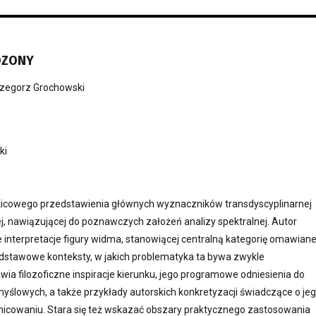
DZONY
zegorz Grochowski
ki
zkicowego przedstawienia głównych wyznaczników transdyscyplinarnej
j, nawiązującej do poznawczych założeń analizy spektralnej. Autor
 interpretacje figury widma, stanowiącej centralną kategorię omawian
odstawowe konteksty, w jakich problematyka ta bywa zwykle
a filozoficzne inspiracje kierunku, jego programowe odniesienia do
myślowych, a także przykłady autorskich konkretyzacji świadczące o je
cowaniu. Stara się też wskazać obszary praktycznego zastosowania