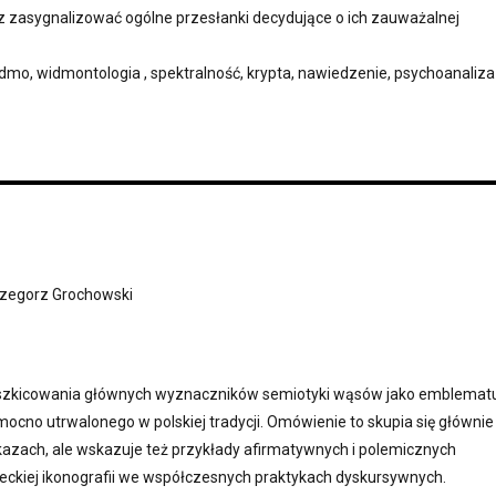
z zasygnalizować ogólne przesłanki decydujące o ich zauważalnej
mo, widmontologia , spektralność, krypta, nawiedzenie, psychoanaliza
zegorz Grochowski
naszkicowania głównych wyznaczników semiotyki wąsów jako emblemat
 mocno utrwalonego w polskiej tradycji. Omówienie to skupia się głównie
kazach, ale wskazuje też przykłady afirmatywnych i polemicznych
heckiej ikonografii we współczesnych praktykach dyskursywnych.