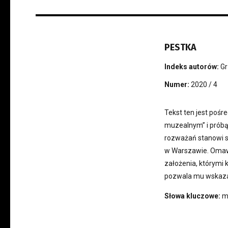
PESTKA
Indeks autorów:
Gr
Numer:
2020 / 4
Tekst ten jest po
muzealnym” i próbą
rozważań stanowi 
w Warszawie. Omaw
założenia, którymi 
pozwala mu wskazać
Słowa kluczowe:
m