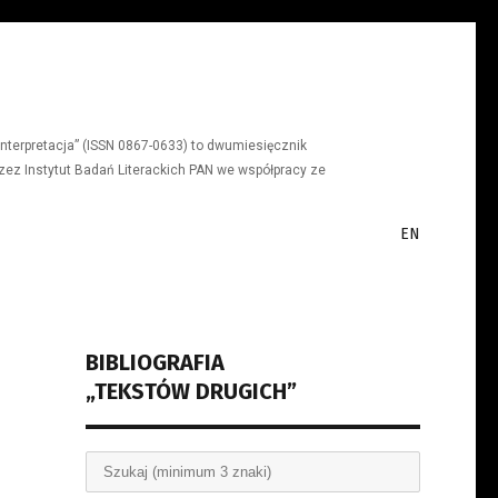
a, interpretacja” (ISSN 0867-0633) to dwumiesięcznik
ez Instytut Badań Literackich PAN we współpracy ze
EN
BIBLIOGRAFIA
„TEKSTÓW DRUGICH”