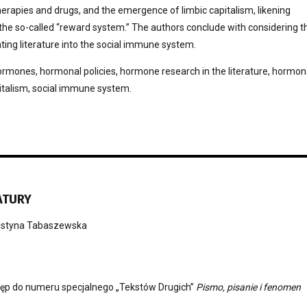
herapies and drugs, and the emergence of limbic capitalism, likening
 the so-called “reward system.” The authors conclude with considering t
rating literature into the social immune system.
ormones, hormonal policies, hormone research in the literature, hormon
italism, social immune system.
ATURY
styna Tabaszewska
tęp do numeru specjalnego „Tekstów Drugich”
Pismo, pisanie i fenomen