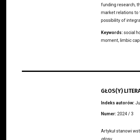
funding research, t
market relations to
possibility of integ
Keywords:
social h
moment, limbic cap
GŁOS(Y) LITER
Indeks autorów:
Ju
Numer:
2024 / 3
Artykuł stanowi ws
głosu
.