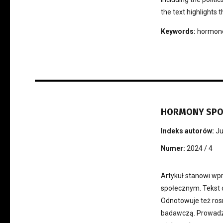
the text highlights 
Keywords:
hormones
HORMONY SPOŁ
Indeks autorów:
J
Numer:
2024 / 4
Artykuł stanowi w
społecznym. Tekst 
Odnotowuje też ros
badawczą. Prowadzi