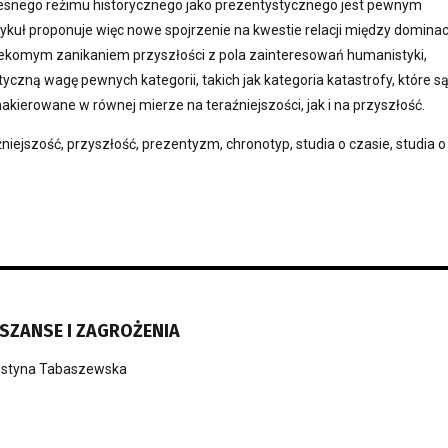
esnego reżimu historycznego jako prezentystycznego jest pewnym
kuł proponuje więc nowe spojrzenie na kwestie relacji między dominac
rzekomym zanikaniem przyszłości z pola zainteresowań humanistyki,
yczną wagę pewnych kategorii, takich jak kategoria katastrofy, które s
ierowane w równej mierze na teraźniejszości, jak i na przyszłość.
niejszość, przyszłość, prezentyzm, chronotyp, studia o czasie, studia o
SZANSE I ZAGROŻENIA
styna Tabaszewska