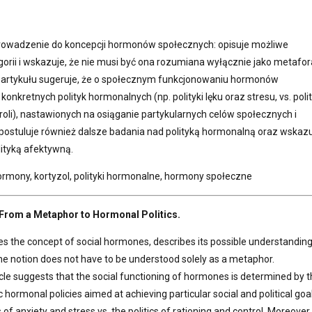
rowadzenie do koncepcji hormonów społecznych: opisuje możliwe
gorii i wskazuje, że nie musi być ona rozumiana wyłącznie jako metafor
 artykułu sugeruje, że o społecznym funkcjonowaniu hormonów
konkretnych polityk hormonalnych (np. polityki lęku oraz stresu, vs. polit
troli), nastawionych na osiąganie partykularnych celów społecznych i
 postuluje również dalsze badania nad polityką hormonalną oraz wskaz
lityką afektywną.
hormony, kortyzol, polityki hormonalne, hormony społeczne
From a Metaphor to Hormonal Politics.
ces the concept of social hormones, describes its possible understanding
the notion does not have to be understood solely as a metaphor.
icle suggests that the social functioning of hormones is determined by 
c hormonal policies aimed at achieving particular social and political goal
s of anxiety and stress vs. the politics of rationing and control. Moreover,