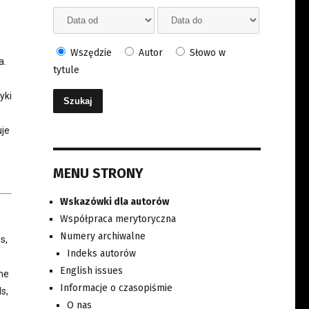
Wszędzie
Autor
Słowo w
a.
tytule
yki
uje
MENU STRONY
Wskazówki dla autorów
Współpraca merytoryczna
Numery archiwalne
s,
Indeks autorów
English issues
the
Informacje o czasopiśmie
s,
O nas