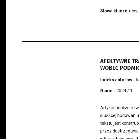
Słowa klucze
: głos
AFEKTYWNE TR
WOBEC PODMI
Indeks autorów:
Ju
Numer:
2024 / 1
Artykuł analizuje t
służącej budowani
tekstu jest konstru
przez dostrzeganie 
interpretowany jest