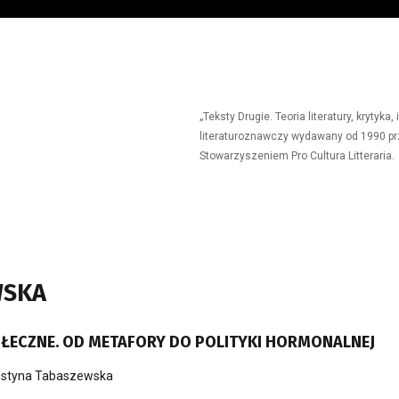
„Teksty Drugie. Teoria literatury, krytyk
literaturoznawczy wydawany od 1990 prz
Stowarzyszeniem Pro Cultura Litteraria.
WSKA
ECZNE. OD METAFORY DO POLITYKI HORMONALNEJ
styna Tabaszewska