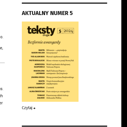
AKTUALNY NUMER 5
o.
e,
s.
ch
er
Czytaj