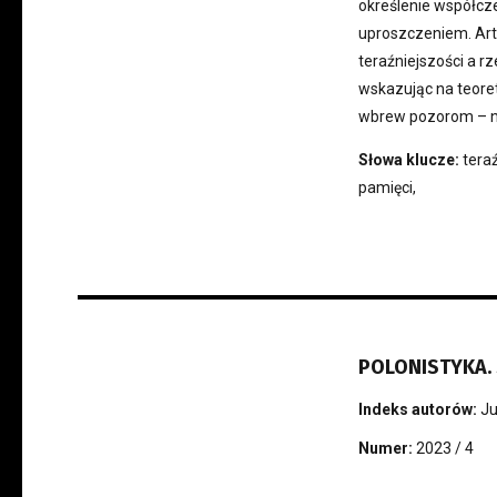
określenie współcz
uproszczeniem. Arty
teraźniejszości a 
wskazując na teoret
wbrew pozorom – nak
Słowa klucze:
teraź
pamięci,
POLONISTYKA. 
Indeks autorów:
Ju
Numer:
2023 / 4