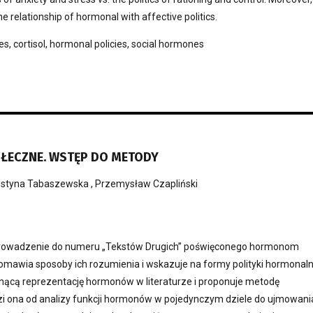
the relationship of hormonal with affective politics.
, cortisol, hormonal policies, social hormones
ECZNE. WSTĘP DO METODY
ustyna Tabaszewska
,
Przemysław Czapliński
prowadzenie do numeru „Tekstów Drugich” poświęconego hormonom
omawia sposoby ich rozumienia i wskazuje na formy polityki hormonaln
nącą reprezentację hormonów w literaturze i proponuje metodę
 ona od analizy funkcji hormonów w pojedynczym dziele do ujmowani