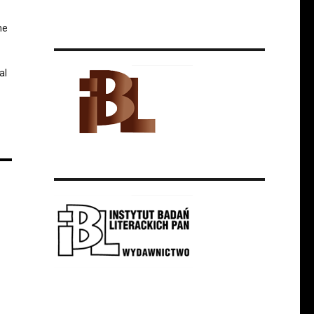
he
al