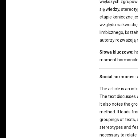
większych zgrupow
się wiedzy, stereot
etapie konieczne j
względu na kwestię f
limbicznego, kształ
autorzy rozważają 
Słowa kluczowe:
ho
moment hormonalny,
Social hormones: a
The article is an in
The text discusses 
It also notes the g
method. It leads fr
groupings of texts,
stereotypes and fear
necessary to relate