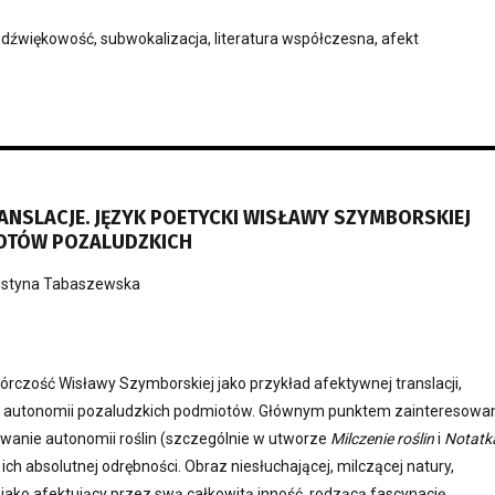
, dźwiękowość, subwokalizacja, literatura współczesna, afekt
ANSLACJE. JĘZYK POETYCKI WISŁAWY SZYMBORSKIEJ
OTÓW POZALUDZKICH
styna Tabaszewska
wórczość Wisławy Szymborskiej jako przykład afektywnej translacji,
u autonomii pozaludzkich podmiotów. Głównym punktem zainteresowa
owanie autonomii roślin (szczególnie w utworze
Milczenie roślin
i
Notatk
ich absolutnej odrębności. Obraz niesłuchającej, milczącej natury,
 jako afektujący przez swą całkowitą inność, rodzącą fascynację