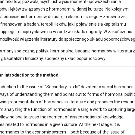
ań tekstów, pozwalających uchwycić moment upowszechniania
ypów i lęków związanych z hormonami w danej kulturze. Na kolejnym
est odniesienie hormonów do ustroju ekonomicznego – zarówno ze
inansowania badań, terapii i leków, jak i pojawienie się kapitalizmu
tującego relacje rynkowe na wzór tzw. układu nagrody. W zakończeniu
możliwość włączenia literatury do społecznego układu odpornościoweg
rmony społeczne, polityki hormonalne, badanie hormonów w literaturz
 kapitalizm limbiczny, społeczny układ odpornościowy
n introduction to the method
troduction to the issue of “Secondary Texts” devoted to social hormones.
ways of understanding them and points out to forms of hormonal politic
rowing representation of hormones in literature and proposes the resear
om analyzing the function of hormones in a single work to capturing larg
 allowing one to grasp the moment of dissemination of knowledge,
s related to hormones in a given culture. At the next stage, it is
 hormones to the economic system – both because of the issue of