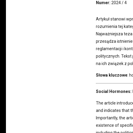
Numer:
2024 / 4
Artykuł stanowi wp
rozumienia tej kate
Najważniejsza teza
przesądza istnienie 
reglamentacji i kon
politycznych. Tekst
na ich związek z po
Słowa kluczowe
: 
Social Hormones: 
The article introdu
and indicates that 
Importantly, the art
existence of specifi
including the politic