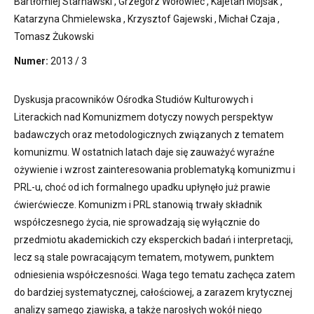
Bartłomiej Starnawski
,
Grzegorz Wołowiec
,
Kajetan Mojsak
,
Katarzyna Chmielewska
,
Krzysztof Gajewski
,
Michał Czaja
,
Tomasz Żukowski
Numer:
2013 / 3
Dyskusja pracowników Ośrodka Studiów Kulturowych i
Literackich nad Komunizmem dotyczy nowych perspektyw
badawczych oraz metodologicznych związanych z tematem
komunizmu. W ostatnich latach daje się zauważyć wyraźne
ożywienie i wzrost zainteresowania problematyką komunizmu i
PRL-u, choć od ich formalnego upadku upłynęło już prawie
ćwierćwiecze. Komunizm i PRL stanowią trwały składnik
współczesnego życia, nie sprowadzają się wyłącznie do
przedmiotu akademickich czy eksperckich badań i interpretacji,
lecz są stale powracającym tematem, motywem, punktem
odniesienia współczesności. Waga tego tematu zachęca zatem
do bardziej systematycznej, całościowej, a zarazem krytycznej
analizy samego zjawiska, a także narosłych wokół niego