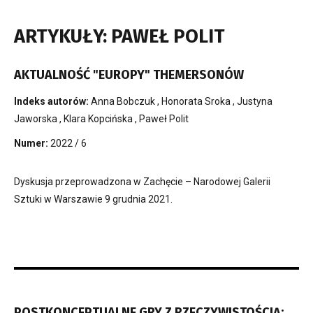
ARTYKUŁY: PAWEŁ POLIT
AKTUALNOŚĆ "EUROPY" THEMERSONÓW
Indeks autorów:
Anna Bobczuk
,
Honorata Sroka
,
Justyna
Jaworska
,
Klara Kopcińska
,
Paweł Polit
Numer:
2022 / 6
Dyskusja przeprowadzona w Zachęcie – Narodowej Galerii
Sztuki w Warszawie 9 grudnia 2021.
POSTKONCEPTUALNE GRY Z RZECZYWISTOŚCIĄ: