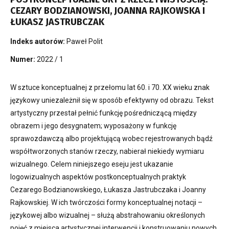
CEZARY BODZIANOWSKI, JOANNA RAJKOWSKA I
ŁUKASZ JASTRUBCZAK
Indeks autorów:
Paweł Polit
Numer:
2022 / 1
W sztuce konceptualnej z przełomu lat 60. i 70. XX wieku znak
językowy uniezależnił się w sposób efektywny od obrazu. Tekst
artystyczny przestał pełnić funkcję pośredniczącą między
obrazem i jego desygnatem; wyposażony w funkcję
sprawozdawczą albo projektującą wobec rejestrowanych bądź
współtworzonych stanów rzeczy, nabierał niekiedy wymiaru
wizualnego. Celem niniejszego eseju jest ukazanie
logowizualnych aspektów postkonceptualnych praktyk
Cezarego Bodzianowskiego, Łukasza Jastrubczaka i Joanny
Rajkowskiej. W ich twórczości formy konceptualnej notacji –
językowej albo wizualnej – służą abstrahowaniu określonych
pojęć z miejsca artystycznej interwencji i konstruowaniu nowych.