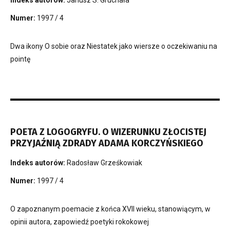
Indeks autorów:
Janusz S. Gruchała
Numer:
1997 / 4
Dwa ikony O sobie oraz Niestatek jako wiersze o oczekiwaniu na
pointę
POETA Z LOGOGRYFU. O WIZERUNKU ZŁOCISTEJ
PRZYJAŹNIĄ ZDRADY ADAMA KORCZYŃSKIEGO
Indeks autorów:
Radosław Grześkowiak
Numer:
1997 / 4
O zapoznanym poemacie z końca XVII wieku, stanowiącym, w
opinii autora, zapowiedź poetyki rokokowej