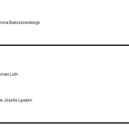
irona Białoszewskiego
oman Loth
e Józefie Lipskim