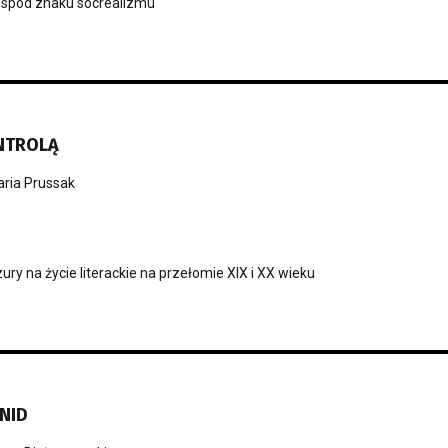
i spod znaku socrealizmu
NTROLĄ
ria Prussak
ry na życie literackie na przełomie XIX i XX wieku
NID