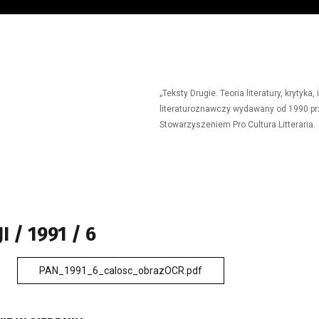
„Teksty Drugie. Teoria literatury, krytyk
literaturoznawczy wydawany od 1990 prz
Stowarzyszeniem Pro Cultura Litteraria.
 / 1991 / 6
PAN_1991_6_calosc_obrazOCR.pdf