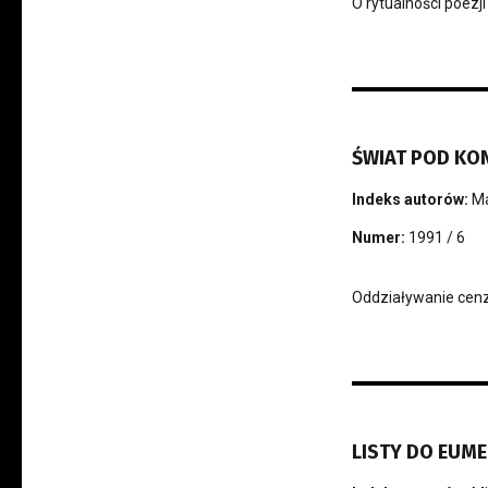
O rytualności poezj
ŚWIAT POD KO
Indeks autorów:
Ma
Numer:
1991 / 6
Oddziaływanie cenzu
LISTY DO EUME