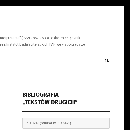
a, interpretacja” (ISSN 0867-0633) to dwumiesięcznik
ez Instytut Badań Literackich PAN we współpracy ze
EN
BIBLIOGRAFIA
„TEKSTÓW DRUGICH”