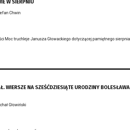
E W SIERPNIU
efan Chwin
eści Moc truchleje Janusza Głowackiego dotyczącej pamiętnego sierpnia
AŁ. WIERSZE NA SZEŚĆDZIESIĄTE URODZINY BOLESŁAWA
chał Głowiński