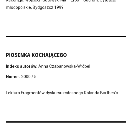
Recenzja. Wojciech Gutowski Mit – Eros – Sacrum. Sytuacje
młodopolskie, Bydgoszcz 1999
PIOSENKA KOCHAJĄCEGO
Indeks autorów:
Anna Czabanowska-Wróbel
Numer:
2000 / 5
Lektura Fragmentów dyskursu miłosnego Rolanda Barthes’a