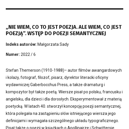
„NIE WIEM, CO TO JEST POEZJA. ALE WIEM, CO JEST
POEZJĄ”. WSTĘP DO POEZJI SEMANTYCZNEJ
Indeks autorów:
Małgorzata Sady
Numer:
2022 / 6
Stefan Themerson (1910-1988)– autor filmów awangardowych
i kolaży, fotograf, filozof, pisarz, dyrektor literacki oficyny
wydawniczej Gaberbocchus Press, a także dramaturg i
kompozytor był także poetą. Wiersze pisał po polsku, francusku i
angielsku, dla dzieci i dla dorosłych. Eksperymentował z materią
poetycką. W latach 40. stworzył koncepcję poezji semantycznej,
która polegała na zastąpieniu słów istniejącego wiersza jego
definicjami i wymagała szczególnego układu typograficznego.
Pisał także o poezji w książkach o Apollinairze i Schwittersie.