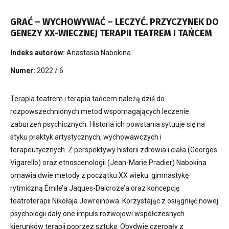
GRAĆ – WYCHOWYWAĆ – LECZYĆ. PRZYCZYNEK DO
GENEZY XX-WIECZNEJ TERAPII TEATREM I TAŃCEM
Indeks autorów:
Anastasia Nabokina
Numer:
2022 / 6
Terapia teatrem i terapia tańcem należą dziś do
rozpowszechnionych metod wspomagających leczenie
zaburzeń psychicznych. Historia ich powstania sytuuje się na
styku praktyk artystycznych, wychowawczych i
terapeutycznych. Z perspektywy historii zdrowia i ciała (Georges
Vigarello) oraz etnoscenologii (Jean-Marie Pradier) Nabokina
omawia dwie metody z początku XX wieku: gimnastykę
rytmiczną Émile’a Jaques-Dalcroze’a oraz koncepcję
teatroterapii Nikołaja Jewreinowa. Korzystając z osiągnięć nowej
psychologii dały one impuls rozwojowi współczesnych
kierunków terapii poprzez sztukę. Obydwie czerpały z