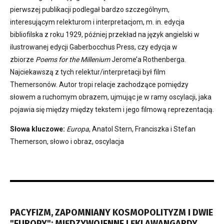
pierwszej publikacji podlegał bardzo szczególnym,
interesującym relekturom i interpretacjom, m. in. edycja
bibliofilska z roku 1929, później przekład na język angielski w
ilustrowanej edycji Gaberbocchus Press, czy edycja w
zbiorze
Poems for the Millenium
Jerome’a Rothenberga.
Najciekawszą z tych relektur/interpretacji był film
Themersonów. Autor tropi relacje zachodzące pomiędzy
słowem a ruchomym obrazem, ujmując je w ramy oscylacji, jaka
pojawia się między między tekstem i jego filmową reprezentacją.
Słowa kluczowe:
Europa
, Anatol Stern, Franciszka i Stefan
Themerson, słowo i obraz, oscylacja
PACYFIZM, ZAPOMNIANY KOSMOPOLITYZM I DWIE
"EUROPY": MIĘDZYWOJENNE LĘKI AWANGARDY