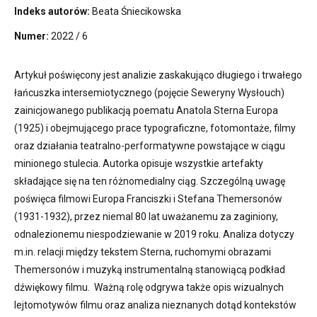
Indeks autorów:
Beata Śniecikowska
Numer:
2022 / 6
Artykuł poświęcony jest analizie zaskakująco długiego i trwałego
łańcuszka intersemiotycznego (pojęcie Seweryny Wysłouch)
zainicjowanego publikacją poematu Anatola Sterna Europa
(1925) i obejmującego prace typograficzne, fotomontaże, filmy
oraz działania teatralno-performatywne powstające w ciągu
minionego stulecia. Autorka opisuje wszystkie artefakty
składające się na ten różnomedialny ciąg. Szczególną uwagę
poświęca filmowi Europa Franciszki i Stefana Themersonów
(1931-1932), przez niemal 80 lat uważanemu za zaginiony,
odnalezionemu niespodziewanie w 2019 roku. Analiza dotyczy
m.in. relacji między tekstem Sterna, ruchomymi obrazami
Themersonów i muzyką instrumentalną stanowiącą podkład
dźwiękowy filmu. Ważną rolę odgrywa także opis wizualnych
lejtomotywów filmu oraz analiza nieznanych dotąd kontekstów