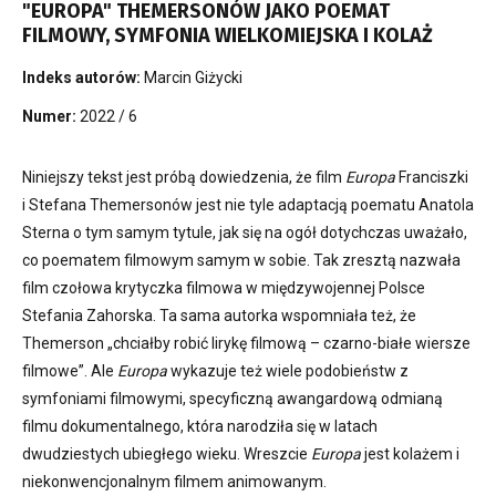
"EUROPA" THEMERSONÓW JAKO POEMAT
FILMOWY, SYMFONIA WIELKOMIEJSKA I KOLAŻ
Indeks autorów:
Marcin Giżycki
Numer:
2022 / 6
Niniejszy tekst jest próbą dowiedzenia, że film
Europa
Franciszki
i Stefana Themersonów jest nie tyle adaptacją poematu Anatola
Sterna o tym samym tytule, jak się na ogół dotychczas uważało,
co poematem filmowym samym w sobie. Tak zresztą nazwała
film czołowa krytyczka filmowa w międzywojennej Polsce
Stefania Zahorska. Ta sama autorka wspomniała też, że
Themerson „chciałby robić lirykę filmową – czarno-białe wiersze
filmowe”. Ale
Europa
wykazuje też wiele podobieństw z
symfoniami filmowymi, specyficzną awangardową odmianą
filmu dokumentalnego, która narodziła się w latach
dwudziestych ubiegłego wieku. Wreszcie
Europa
jest kolażem i
niekonwencjonalnym filmem animowanym.