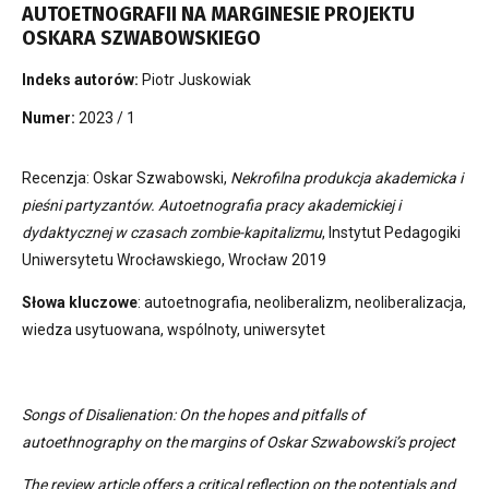
AUTOETNOGRAFII NA MARGINESIE PROJEKTU
OSKARA SZWABOWSKIEGO
Indeks autorów:
Piotr Juskowiak
Numer:
2023 / 1
Recenzja: Oskar Szwabowski,
Nekrofilna produkcja akademicka i
pieśni partyzantów. Autoetnografia pracy akademickiej i
dydaktycznej w czasach zombie-kapitalizmu
, Instytut Pedagogiki
Uniwersytetu Wrocławskiego, Wrocław 2019
Słowa kluczowe
: autoetnografia, neoliberalizm, neoliberalizacja,
wiedza usytuowana, wspólnoty, uniwersytet
Songs of Disalienation: On the hopes and pitfalls of
autoethnography on the margins of Oskar Szwabowski’s project
The review article offers a critical reflection on the potentials and