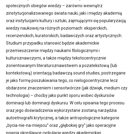
społecznych obiegów wiedzy – zarówno wewnątrz
zinstytucjonalizowanego świata nauki, jaki i między akademią
oraz instytucjami kultury i sztuki, zajmującymi się popularyzacją
wiedzy naukowej na różnych poziomach: eksperckich,
recenzenckich, kuratorskich, badawczych oraz artystycznych.
Studium przypadku stanowić będzie akademickie
przemieszczenie między naukami filologicznymi i
kulturoznawczymi, a także między tekstocentrycznie
zorientowanym literaturoznawstwem a pozatekstową (lub
kontekstową) orientacją badawczą sound studies, postrzegane
je jako formę poszukiwania tego, co nielogocentryczne lecz
obdarzone znaczeniem i sensotwórcze (jak dźwięk, medium czy
technologia) – choćby jako punkt oporu wobec dyskursów
dominacji lub dominacji dyskursu. W celu opisania tego procesu
oraz jego doświadczenia wykorzystane zostaną narzędzia
autoetnografii krytycznej, a także antropologiczne kategorie
„bycia-nie-na-miejscu” oraz „głębokiej gry” jako operacyjne
pojęcia określające cyrkulację wiedzy akademickiej.