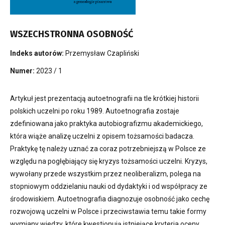
WSZECHSTRONNA OSOBNOŚĆ
Indeks autorów:
Przemysław Czapliński
Numer:
2023 / 1
Artykuł jest prezentacją autoetnografii na tle krótkiej historii
polskich uczelni po roku 1989. Autoetnografia zostaje
zdefiniowana jako praktyka autobiografizmu akademickiego,
która wiąże analizę uczelni z opisem tożsamości badacza.
Praktykę tę należy uznać za coraz potrzebniejszą w Polsce ze
względu na pogłębiający się kryzys tożsamości uczelni. Kryzys,
wywołany przede wszystkim przez neoliberalizm, polega na
stopniowym oddzielaniu nauki od dydaktyki i od współpracy ze
środowiskiem. Autoetnografia diagnozuje osobność jako cechę
rozwojową uczelni w Polsce i przeciwstawia temu takie formy
wymiany wiedzy, które kwestionują istniejące kryteria oceny