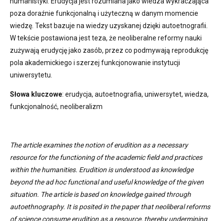
humanistyki. Erudycja jest rozumiana jako wiedza wykraczająca
poza doraźnie funkcjonalną i użyteczną w danym momencie
wiedzę. Tekst bazuje na wiedzy uzyskanej dzięki autoetnografii.
W tekście postawiona jest teza, że neoliberalne reformy nauki
zużywają erudycję jako zasób, przez co podmywają reprodukcję
pola akademickiego i szerzej funkcjonowanie instytucji
uniwersytetu.
Słowa kluczowe
: erudycja, autoetnografia, uniwersytet, wiedza,
funkcjonalność, neoliberalizm
The article examines the notion of erudition as a necessary
resource for the functioning of the academic field and practices
within the humanities. Erudition is understood as knowledge
beyond the ad hoc functional and useful knowledge of the given
situation. The article is based on knowledge gained through
autoethnography. It is posited in the paper that neoliberal reforms
of science consume erudition as a resource, thereby undermining