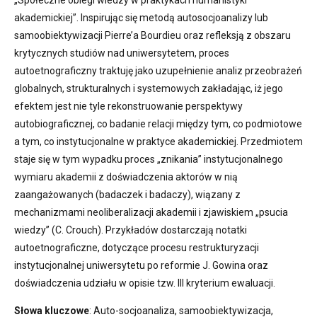
akademickiej”. Inspirując się metodą autosocjoanalizy lub
samoobiektywizacji Pierre’a Bourdieu oraz refleksją z obszaru
krytycznych studiów nad uniwersytetem, proces
autoetnograficzny traktuję jako uzupełnienie analiz przeobrażeń
globalnych, strukturalnych i systemowych zakładając, iż jego
efektem jest nie tyle rekonstruowanie perspektywy
autobiograficznej, co badanie relacji między tym, co podmiotowe
a tym, co instytucjonalne w praktyce akademickiej. Przedmiotem
staje się w tym wypadku proces „znikania” instytucjonalnego
wymiaru akademii z doświadczenia aktorów w nią
zaangażowanych (badaczek i badaczy), wiązany z
mechanizmami neoliberalizacji akademii i zjawiskiem „psucia
wiedzy” (C. Crouch). Przykładów dostarczają notatki
autoetnograficzne, dotyczące procesu restrukturyzacji
instytucjonalnej uniwersytetu po reformie J. Gowina oraz
doświadczenia udziału w opisie tzw. III kryterium ewaluacji.
Słowa kluczowe
: Auto-socjoanaliza, samoobiektywizacja,