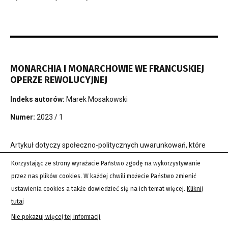
MONARCHIA I MONARCHOWIE WE FRANCUSKIEJ
OPERZE REWOLUCYJNEJ
Indeks autorów:
Marek Mosakowski
Numer:
2023 / 1
Artykuł dotyczy społeczno-politycznych uwarunkowań, które
podczas Rewolucji francuskiej legły u podstaw nowych strategii
Korzystając ze strony wyrażacie Państwo zgodę na wykorzystywanie
kontrolowania zarówno procesu tworzenia jak i wystawiania
przez nas plików cookies. W każdej chwili możecie Państwo zmienić
dzieł scenicznych. Autor bada ewolucję ówczesnej francuskiej
ustawienia cookies a także dowiedzieć się na ich temat więcej.
Kliknij
cenzury w jej postrzeganiu, w zależności od fazy Rewolucji,
tutaj
kulturowego dziedzictwa dawnego ustroju i monarchii. Kreśli też
Nie pokazuj więcej tej informacji
ramy instytucjonalne i legislacyjne we Francji w latach 1789-