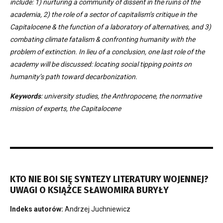
include: 1) nurturing a community of dissent in the ruins of the
academia, 2) the role of a sector of capitalism’s critique in the
Capitalocene & the function of a laboratory of alternatives, and 3)
combating climate fatalism & confronting humanity with the
problem of extinction. In lieu of a conclusion, one last role of the
academy will be discussed: locating social tipping points on
humanity’s path toward decarbonization.
Keywords
: university studies, the Anthropocene, the normative
mission of experts, the Capitalocene
KTO NIE BOI SIĘ SYNTEZY LITERATURY WOJENNEJ?
UWAGI O KSIĄŻCE SŁAWOMIRA BURYŁY
Indeks autorów:
Andrzej Juchniewicz