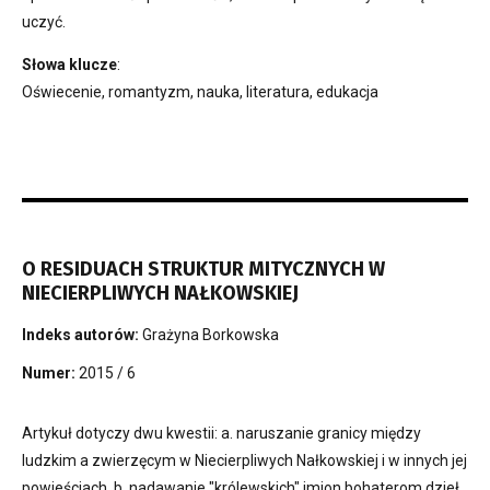
uczyć.
Słowa klucze
:
Oświecenie, romantyzm, nauka, literatura, edukacja
O RESIDUACH STRUKTUR MITYCZNYCH W
NIECIERPLIWYCH NAŁKOWSKIEJ
Indeks autorów:
Grażyna Borkowska
Numer:
2015 / 6
Artykuł dotyczy dwu kwestii: a. naruszanie granicy między
ludzkim a zwierzęcym w Niecierpliwych Nałkowskiej i w innych jej
powieściach, b. nadawanie "królewskich" imion bohaterom dzieł