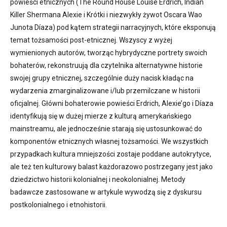
powieści etnicznych (The Round House Louise Erdrich, Indian
Killer Shermana Alexie i Krótki i niezwykły żywot Oscara Wao
Junota Díaza) pod kątem strategii narracyjnych, które eksponują
temat tożsamości post-etnicznej. Wszyscy z wyżej
wymienionych autorów, tworząc hybrydyczne portrety swoich
bohaterów, rekonstruują dla czytelnika alternatywne historie
swojej grupy etnicznej, szczególnie duży nacisk kładąc na
wydarzenia zmarginalizowane i/lub przemilczane w historii
oficjalnej. Główni bohaterowie powieści Erdrich, Alexie’go i Díaza
identyfikują się w dużej mierze z kulturą amerykańskiego
mainstreamu, ale jednocześnie starają się ustosunkować do
komponentów etnicznych własnej tożsamości. We wszystkich
przypadkach kultura mniejszości zostaje poddane autokrytyce,
ale też ten kulturowy balast każdorazowo postrzegany jest jako
dziedzictwo historii kolonialnej i neokolonialnej. Metody
badawcze zastosowane w artykule wywodzą się z dyskursu
postkolonialnego i etnohistorii.