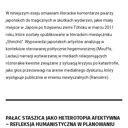
W niniejszym eseju omawiam literackie komentarze pisarzy
japońskich do tragicznych w skutkach wydarzeń, jakie miały
miejsce w Japonii po trzęsieniu ziemi Tōhoku w marcu 2011
roku, które zostały opublikowane w literackim miesięczniku
„Shinchō”. Wypowiedzi japońskich artystów analizuję w
kontekście sterowanej politycznie hegemonicznej (Mouffe,
Laclau) narracji wytwarzanej w mediach relacjonujących
różnorakie kwestie związane z sytuacją kryzysu po katastrofie,
jako głos przeciwwagi na arenie medialnego dyskursu, który
występuje publicznie w imieniu niesłyszalnych (Rancière).
PAŁAC STASZICA JAKO HETEROTOPIA AFEKTYWNA
– REFLEKSJA HUMANISTYCZNA W PLANOWANIU