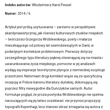
Indeks autorów:
Włodzimierz Karol Pessel
Numer:
2014 / 6
Artykuł jest próbą usytuowania – zarówno w perspektywie
skandynawistycznej, jak również kulturowych studiów miejskich
– twórczości Grzegorza Wróblewskiego, poety i malarza
mieszkającego od połowy lat osiemdziesiątych w Danii, w
podwójnym kontekście problemowym. Pierwszy dotyczy
szczególnego typu literatury pięknej otwierającej się na miasta i
uwarunkowania życia miejskiego; pomocne w jej analizach
wydają się inspiracje teoretyczne płynące z niemieckiej socjologii
przestrzeni. Natomiast drugi kontekst wiąże się ze specyficzną
recepcją w Polsce kanonu literatury duńskiej, dokonującą się
poprzez filtry niewygodne dla Duńczyków samych. Autor
formułuje pogląd, że proza poetycka Wróblewskiego nie spełnia
narzucających się jej łatwo oczekiwań: nie przynosi propozycji
topografii Kopenhagi, lecz stanowi obraz zmagania się autora z