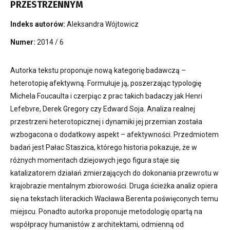
PRZESTRZENNYM
Indeks autorów:
Aleksandra Wójtowicz
Numer:
2014 / 6
Autorka tekstu proponuje nową kategorię badawczą –
heterotopię afektywną. Formułuje ją, poszerzając typologię
Michela Foucaulta i czerpiąc z prac takich badaczy jak Henri
Lefebvre, Derek Gregory czy Edward Soja. Analiza realnej
przestrzeni heterotopicznej i dynamiki jej przemian została
wzbogacona o dodatkowy aspekt – afektywności. Przedmiotem
badań jest Pałac Staszica, którego historia pokazuje, że w
różnych momentach dziejowych jego figura staje się
katalizatorem działań zmierzających do dokonania przewrotu w
krajobrazie mentalnym zbiorowości. Druga ścieżka analiz opiera
się na tekstach literackich Wacława Berenta poświęconych temu
miejscu. Ponadto autorka proponuje metodologię opartą na
współpracy humanistów z architektami, odmienną od