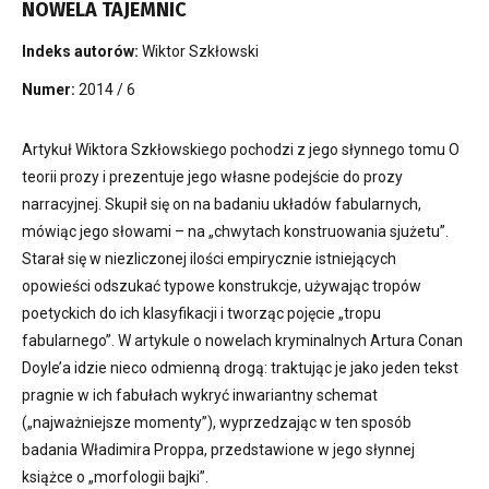
NOWELA TAJEMNIC
Indeks autorów:
Wiktor Szkłowski
Numer:
2014 / 6
Artykuł Wiktora Szkłowskiego pochodzi z jego słynnego tomu O
teorii prozy i prezentuje jego własne podejście do prozy
narracyjnej. Skupił się on na badaniu układów fabularnych,
mówiąc jego słowami – na „chwytach konstruowania sjużetu”.
Starał się w niezliczonej ilości empirycznie istniejących
opowieści odszukać typowe konstrukcje, używając tropów
poetyckich do ich klasyfikacji i tworząc pojęcie „tropu
fabularnego”. W artykule o nowelach kryminalnych Artura Conan
Doyle’a idzie nieco odmienną drogą: traktując je jako jeden tekst
pragnie w ich fabułach wykryć inwariantny schemat
(„najważniejsze momenty”), wyprzedzając w ten sposób
badania Władimira Proppa, przedstawione w jego słynnej
książce o „morfologii bajki”.