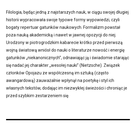
Filologia, będąc jedną z najstarszych nauk, w ciągu swojej długiej
historii wypracowała swoje typowe formy wypowiedzi, czyli
bogaty repertuar gatunków naukowych. Formalizm powstał
poza nauką akademicką i nawet w jawnej opozycji do niej.
Urodzony w piotrogrodzkim kabarecie krótko przed pierwszą
wojną światową wniósł do nauki o literaturze nowość i energię
gatunków „niekanonicznych”, odnawiając ją i świadomie starając
się nadać jej charakter „wesołej nauki” (Nietzsche). Związek
członków Opojazu ze współczesną im sztuką (często
awangardową) zauważalnie wpłynął na poetykę i styl ich
własnych tekstów, dodając im niezwykłej świeżości i chroniąc je
przed szybkim zestarzeniem się.