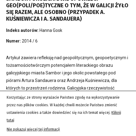
GEO(POLI/POE)TYCZNE O TYM, ŻE W GALICJI ŻYŁO
SIĘ RAZEM, ALE OSOBNO (PRZYPADEK A.
KUŚNIEWICZA I A. SANDAUERA)
Indeks autorów:
Hanna Gosk
Numer:
2014 / 6
Artykuł zawiera refleksję nad geopolitycznym, geopoetycznym i
tożsamościotwórczym potencjałem literackiego obrazu
galicyjskiego miasta Sambor i jego okolic powstałego pod
piórami Artura Sandauera oraz Andrzeja Kuśniewicza, dla
których to przestrzeń rodzinna. Galicyjska rzeczywistość
przedwojennego Sambora doświadczana przez dwa różne
Korzystając ze strony wyrażacie Państwo zgodę na wykorzystywanie
podmioty, jeśli uwzględnić kryteria „rasy i klasy”, układa się w
przez nas plików cookies. W każdej chwili możecie Państwo zmienić
opowieść o światach równoległych, mimo bliskości
ustawienia cookies a także dowiedzieć się na ich temat więcej.
Kliknij
przestrzennej oddzielonych od siebie wyrazistymi granicami
tutaj
(także topograficznymi). Realia topograficzne pełnią tu funkcje
Nie pokazuj więcej tej informacji
nieneutralne semantycznie, wykazują charakter interpretacyjny