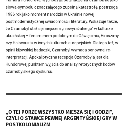
Tamara Hundorova, wychodząc od znaczenia Czarnobyla jako
słowa-symbolu oznaczającego zupełną katastrofę, postrzega
1986 rok jako moment narodzin w Ukrainie nowej
postmodernistycznej świadomości i literatury. Wskazuje także,
że Czarnobyl stał się miejscem „niewyrażalnego” w kulturze
ukraińskiej – fenomenem podobnym do Oświęcimia, Hiroszimy
czy Holocaustu w innych kulturach europejskich. Dlatego też, w
opinii kijowskiej badaczki, Czarnobyl wymaga ponownej re-
interpretacji. Apokaliptyczna recepcja Czarnobyla jest dla
Hundorowej punktem wyjścia do analizy retorycznych kodów
czarnobylskiego dyskursu.
„O TEJ PORZE WSZYSTKO MIESZA SIĘ I GODZI”,
CZYLI O STAWCE PEWNEJ ARGENTYŃSKIEJ GRY W
POSTKOLONIALIZM