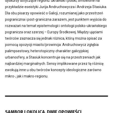
dyskursy dotyczące regionu: ukraiński i polski, omówione na
przykładzie eseistyki Jurija Andruchowycza i Andrzeja Stasiuka.
Dla obu pisarzy opowieść o Galicji, rozumianej jako przestrzeń
pograniczna i post-graniczna zarazem, jest punktem wyjścia do
rozważań na temat epistemologii i ontologii polsko-ukraińskiego
pogranicza oraz szerzej – Europy Środkowej. Między ujęciami
twórców zaznacza się jednak różnica, którą można opisać za
pomocą opozycji miasto/prowincja: Andruchowycz zgłębia
palimpsestowy, heterotopiczny charakter galicyjskiej
urbanosfery, a Stasiuk koncentruje się na przestrzeniach jak
najbardziej marginalnych. Sensy implikowane przez tę różnicę
ewokują inne u obu twórców koncepty ideologiczne zarówno
mikro-, jak i makro-regionu.
SAMBOR I OKOLICA. DWIE OPOWIEŚCI