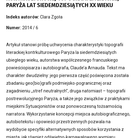
PARYŻA LAT SIEDEMDZIESIĄTYCH XX WIEKU
Indeks autorów:
Clara Zgoła
Numer:
2014 / 6
Artykuł stanowi próbę uchwycenia charakterystyki topografii
literackiej kontrkulturowego Paryża la siedemdziesiątych
ubiegłego wieku, autorstwa współczesnego francuskiego
powieściopisarza i autobiografa, Claude’a Arnauda. Tekst ma
charakter dwudzielny: jego pierwsza część poświęcona została
zbadaniu geo(bio)grafii podmiejsko-pogranicznej oraz
zagadnieniu ,,stref neutralnych”, druga natomiast – topografii
postrewolucyjnego Paryża, a także jego związków z praktykami
miejskimi Sytuacjonistów oraz ponowoczesną tożsamością
narratora. Wykorzystanie koncepcji miejsca autobiograficznego,
autobiotekstu i opowieści przestrzennych pozwala na
wydobycie specyfiki alternatywnych sposobów korzystania z
miasta, jak również odświętno-karnawałowego wymiaru