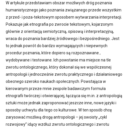
W artykule przedstawiam obszar możliwych dróg poznania
humanistycznego jako poznania związanego przede wszystkim
z przed- i poza-tekstowym sposobem wytwarzania interpretacji.
Pokazuje jak etnografia po zwrocie tekstowym, kojarzonym
głównie z orientacją semiotyczną, opisową i interpretacyjną,
wraca do poznania bardziej źródłowego i bezpośredniego. Jest
to jednak powrót do bardzo wymagających i niepewnych
procedur poznania, które dopiero są rozpoznawane ,
wydobywane i testowane. Ich powstanie ma miejsce na tle
zwrotu ontologicznego, który dokonał się we współczesnej
antropologii i jednocześnie zwrotu praktycznego i działaniowego
obecnego szeroko naukach społecznych. Powstająca w
kierowanym przeze mnie zespole badawczym formuła
etnografii twórczej i otwierającej, łącząca się m.in. z antropologią
sztuki może jednak zaproponować jeszcze inne, nowe języki i
sposoby uchwytu dla tego co kulturowe. W ten sposób chcę
zarysować możliwą drogę antropologii – jej swoisty „cykl
rozwojowy” idący wzdłuż zwrotu ontologicznego i zwrotu