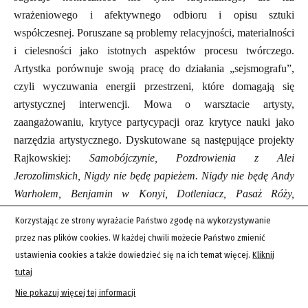
wrażeniowego i afektywnego odbioru i opisu sztuki
współczesnej. Poruszane są problemy relacyjności, materialności
i cielesności jako istotnych aspektów procesu twórczego.
Artystka porównuje swoją pracę do działania „sejsmografu”,
czyli wyczuwania energii przestrzeni, które domagają się
artystycznej interwencji. Mowa o warsztacie artysty,
zaangażowaniu, krytyce partycypacji oraz krytyce nauki jako
narzędzia artystycznego. Dyskutowane są następujące projekty
Rajkowskiej:
Samobójczynie, Pozdrowienia z Alei
Jerozolimskich, Nigdy nie będę papieżem. Nigdy nie będę Andy
Warholem, Benjamin w Konyi, Dotleniacz, Pasaż Róży,
Trafostacja
.
Korzystając ze strony wyrażacie Państwo zgodę na wykorzystywanie
przez nas plików cookies. W każdej chwili możecie Państwo zmienić
Słowa
: Rajkowska, materia, cielesność, relacje, samobójczynie,
ustawienia cookies a także dowiedzieć się na ich temat więcej.
Kliknij
wizualność
tutaj
Nie pokazuj więcej tej informacji