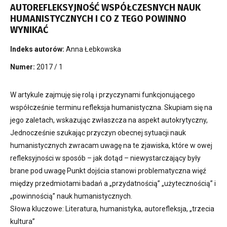
AUTOREFLEKSYJNOŚĆ WSPÓŁCZESNYCH NAUK
HUMANISTYCZNYCH I CO Z TEGO POWINNO
WYNIKAĆ
Indeks autorów:
Anna Łebkowska
Numer:
2017 / 1
W artykule zajmuję się rolą i przyczynami funkcjonującego
współcześnie terminu refleksja humanistyczna. Skupiam się na
jego zaletach, wskazując zwłaszcza na aspekt autokrytyczny,
Jednocześnie szukając przyczyn obecnej sytuacji nauk
humanistycznych zwracam uwagę na te zjawiska, które w owej
refleksyjności w sposób – jak dotąd – niewystarczający były
brane pod uwagę Punkt dojścia stanowi problematyczna więź
między przedmiotami badań a „przydatnością” „użytecznością” i
„powinnością” nauk humanistycznych.
Słowa kluczowe: Literatura, humanistyka, autorefleksja, „trzecia
kultura”