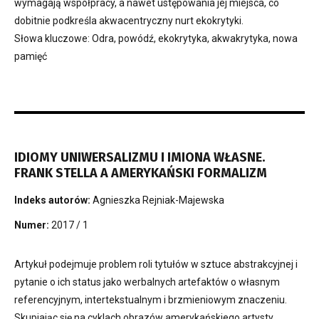
wymagają współpracy, a nawet ustępowania jej miejsca, co
dobitnie podkreśla akwacentryczny nurt ekokrytyki.
Słowa kluczowe: Odra, powódź, ekokrytyka, akwakrytyka, nowa
pamięć
IDIOMY UNIWERSALIZMU I IMIONA WŁASNE.
FRANK STELLA A AMERYKAŃSKI FORMALIZM
Indeks autorów:
Agnieszka Rejniak-Majewska
Numer:
2017 / 1
Artykuł podejmuje problem roli tytułów w sztuce abstrakcyjnej i
pytanie o ich status jako werbalnych artefaktów o własnym
referencyjnym, intertekstualnym i brzmieniowym znaczeniu.
Skupiając się na cyklach obrazów amerykańskiego artysty