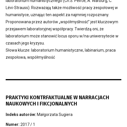
laboratorium humanistycznego (Ch.S. Peirce, A. Warburg, C.
Lévi-Strauss). Rozważają także możliwość pracy zespołowej w
humanistyce, uznając ten aspekt za najmniej rozpoznany.
Proponowana przez autorów „współmyślność” jest kluczowym
przejawem laboratoryjnej współpracy. Twierdzą oni, że
laboratorium może stanowić locus oporu w/na uniwersytecie w
czasach jego kryzysu.
Słowa klucze: laboratorium humanistyczne, labinarium, praca
zespołowa, współmyślność
PRAKTYKI KONTRFAKTUALNE W NARRACJACH
NAUKOWYCH I FIKCJONALNYCH
Indeks autorów:
Małgorzata Sugiera
Numer:
2017 / 1