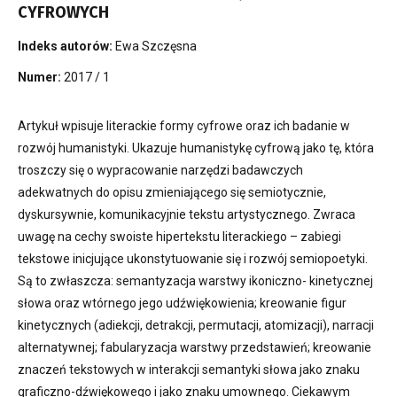
CYFROWYCH
Indeks autorów:
Ewa Szczęsna
Numer:
2017 / 1
Artykuł wpisuje literackie formy cyfrowe oraz ich badanie w
rozwój humanistyki. Ukazuje humanistykę cyfrową jako tę, która
troszczy się o wypracowanie narzędzi badawczych
adekwatnych do opisu zmieniającego się semiotycznie,
dyskursywnie, komunikacyjnie tekstu artystycznego. Zwraca
uwagę na cechy swoiste hipertekstu literackiego – zabiegi
tekstowe inicjujące ukonstytuowanie się i rozwój semiopoetyki.
Są to zwłaszcza: semantyzacja warstwy ikoniczno- kinetycznej
słowa oraz wtórnego jego udźwiękowienia; kreowanie figur
kinetycznych (adiekcji, detrakcji, permutacji, atomizacji), narracji
alternatywnej; fabularyzacja warstwy przedstawień; kreowanie
znaczeń tekstowych w interakcji semantyki słowa jako znaku
graficzno-dźwiękowego i jako znaku umownego. Ciekawym