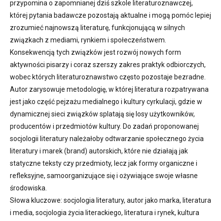
przypomina o zapomnianej dziś szkole literaturoznawczej,
której pytania badawcze pozostają aktualne i mogą pomóc lepiej
zrozumieć najnowszą literaturę, funkcjonującą w silnych
związkach z mediami, rynkiem i społeczeństwem.
Konsekwencją tych związków jest rozwój nowych form
aktywności pisarzy i coraz szerszy zakres praktyk odbiorczych,
wobec których literaturoznawstwo często pozostaje bezradne.
Autor zarysowuje metodologię, w której literatura rozpatrywana
jest jako część pejzażu medialnego i kultury cyrkulacji, gdzie w
dynamicznej sieci związków splatają się losy użytkowników,
producentów i przedmiotów kultury. Do zadań proponowanej
socjologii literatury należałoby odtwarzanie społecznego życia
literatury i marek (brand) autorskich, które nie działają jak
statyczne teksty czy przedmioty, lecz jak formy organiczne i
refleksyjne, samoorganizujące się i ożywiające swoje własne
środowiska.
Słowa kluczowe: socjologia literatury, autor jako marka, literatura
i media, socjologia życia literackiego, literatura i rynek, kultura