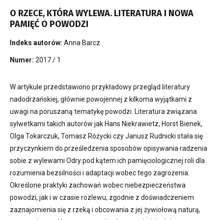
O RZECE, KTÓRA WYLEWA. LITERATURA I NOWA
PAMIĘĆ O POWODZI
Indeks autorów:
Anna Barcz
Numer:
2017 / 1
W artykule przedstawiono przykładowy przegląd literatury
nadodrzańskiej, głównie powojennej z kilkoma wyjątkami z
uwagi na poruszaną tematykę powodzi. Literatura związana
sylwetkami takich autorów jak Hans Niekrawietz, Horst Bienek,
Olga Tokarczuk, Tomasz Różycki czy Janusz Rudnicki stała się
przyczynkiem do prześledzenia sposobów opisywania radzenia
sobie z wylewami Odry pod kątem ich pamięciologicznej roli dla
rozumienia bezsilności i adaptacji wobec tego zagrożenia.
Określone praktyki zachowań wobec niebezpieczeństwa
powodzi, jak i w czasie rozlewu, zgodnie z doświadczeniem
zaznajomienia się z rzeką i obcowania z jej żywiołową naturą,